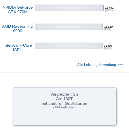
NVIDIA GeForce
15781
(100%)
GTX 970M
AMD Radeon HD
15629
(99%)
6990
Intel Arc 7-Core
15593
(99%)
iGPU
Alle Leistungsbewertung >>>
Vergleichen Sie
Arc 130T
mit anderen Grafikkarten
( 874 verfügbar )