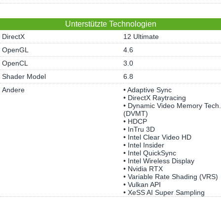
Unterstützte Technologien
DirectX
12 Ultimate
OpenGL
4.6
OpenCL
3.0
Shader Model
6.8
Andere
• Adaptive Sync
• DirectX Raytracing
• Dynamic Video Memory Tech.
(DVMT)
• HDCP
• InTru 3D
• Intel Clear Video HD
• Intel Insider
• Intel QuickSync
• Intel Wireless Display
• Nvidia RTX
• Variable Rate Shading (VRS)
• Vulkan API
• XeSS AI Super Sampling