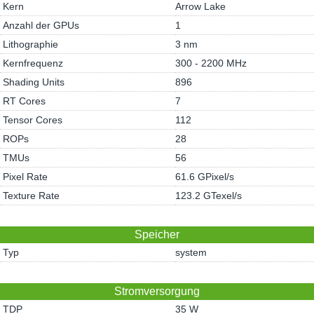
Kern
Arrow Lake
Anzahl der GPUs
1
Lithographie
3 nm
Kernfrequenz
300 - 2200 MHz
Shading Units
896
RT Cores
7
Tensor Cores
112
ROPs
28
TMUs
56
Pixel Rate
61.6 GPixel/s
Texture Rate
123.2 GTexel/s
Speicher
Typ
system
Stromversorgung
TDP
35 W