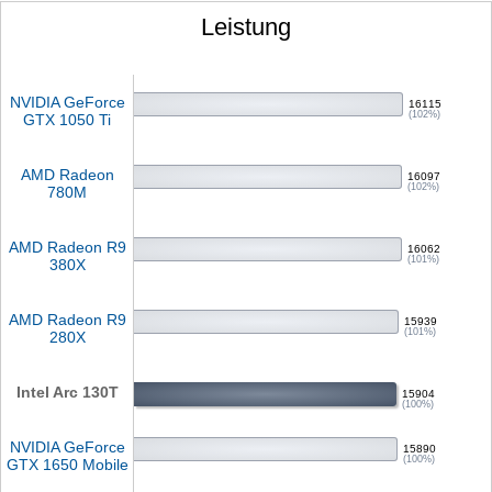
Leistung
NVIDIA GeForce
16115
(102%)
GTX 1050 Ti
AMD Radeon
16097
(102%)
780M
AMD Radeon R9
16062
(101%)
380X
AMD Radeon R9
15939
(101%)
280X
Intel Arc 130T
15904
(100%)
NVIDIA GeForce
15890
(100%)
GTX 1650 Mobile