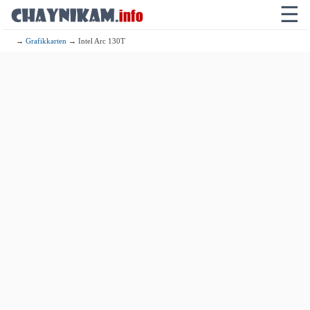
☰
→
Grafikkarten
→ Intel Arc 130T