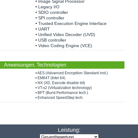
• Image Signal Processor
• Legacy I/O
• SDIO controller
• SPI controller
• Trusted Execution Engine Interface
• UART
• Unified Video Decoder (UVD)
• USB controller
• Video Coding Engine (VCE)
Anweisungen, Technologien
• AES (Advanced Encryption Standard inst.)
• EM64T (Intel 64)
• NX (XD, Execute disable bit)
• VT-x2 (Virtualization technology)
• BPT (Burst Performance tech.)
• Enhanced SpeedStep tech.
Leistung: