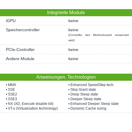
Integrierte Module
iGPU
keine
Speichercontroller
keine
(Controller des Motherboards verwendet
wird)
PCIe-Controller
keine
Andere Module
keine
Anweisungen, Technologien
• MMX
• Enhanced SpeedStep tech.
• SSE
• Stop Grant state
• SSE2
• Deep Sleep state
• SSE3
• Deeper Sleep state
• NX (XD, Execute disable bit)
• Enhanced Deeper Sleep state
• VT-x (Virtualization technology)
• Dynamic Cache sizing