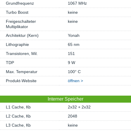
Grundfrequenz
1067 MHz
Turbo Boost
keine
Freigeschalteter
keine
Multiplikator
Architektur (Kern)
Yonah
Lithographie
65 nm
Transistoren, Mil.
151
TDP
9 W
Max. Temperatur
100° C
Produkt-Website
öffnen >
Interner Speicher
L1 Cache, Кb
2x32 + 2x32
L2 Cache, Кb
2048
L3 Cache, Кb
keine