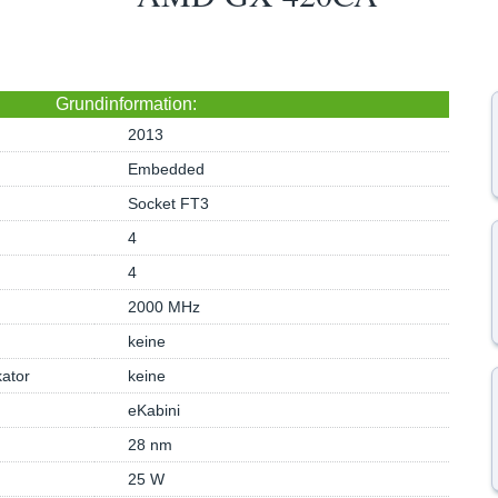
Grundinformation:
2013
Embedded
Socket FT3
4
4
2000 MHz
keine
kator
keine
eKabini
28 nm
25 W