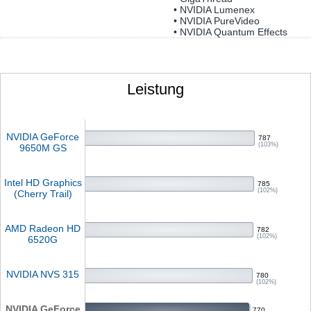
• NVIDIA Lumenex
• NVIDIA PureVideo
• NVIDIA Quantum Effects
Leistung
NVIDIA GeForce
787
(103%)
9650M GS
Intel HD Graphics
785
(102%)
(Cherry Trail)
AMD Radeon HD
782
(102%)
6520G
NVIDIA NVS 315
780
(102%)
NVIDIA GeForce
770