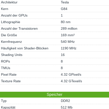
Architektur
Tesla
Kern
G84
Anzahl der GPUs
1
Lithographie
80 nm
Anzahl der Transistoren
289 million
Die Größe
169 mm²
Kernfrequenz
540 MHz
Häufigkeit von Shader-Blöcken
1190 MHz
Shading Units
16
ROPs
8
TMUs
8
Pixel Rate
4.32 GPixel/s
Texture Rate
4.32 GTexel/s
Speicher
Typ
DDR2
Kapazität
512 Mb