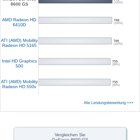
(100%)
8600 GS
AMD Radeon HD
768
(100%)
6410D
ATI (AMD) Mobility
766
(100%)
Radeon HD 5165
Intel HD Graphics
755
(99%)
500
ATI (AMD) Mobility
755
(99%)
Radeon HD 550v
Alle Leistungsbewertung >>>
Vergleichen Sie
GeForce 8600 GS