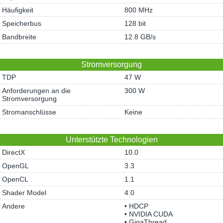
Häufigkeit
800 MHz
Speicherbus
128 bit
Bandbreite
12.8 GB/s
Stromversorgung
TDP
47 W
Anforderungen an die
300 W
Stromversorgung
Stromanschlüsse
Keine
Unterstützte Technologien
DirectX
10.0
OpenGL
3.3
OpenCL
1.1
Shader Model
4.0
Andere
• HDCP
• NVIDIA CUDA
• GigaThread