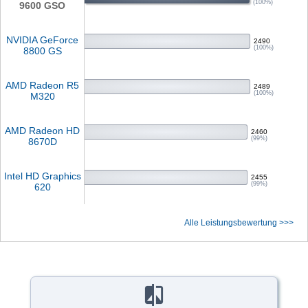
(100%)
9600 GSO
NVIDIA GeForce
2490
(100%)
8800 GS
AMD Radeon R5
2489
(100%)
M320
AMD Radeon HD
2460
(99%)
8670D
Intel HD Graphics
2455
(99%)
620
Alle Leistungsbewertung >>>