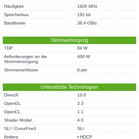
Häufigkeit
1600 MHz
Speicherbus
192 bit
Bandbreite
38.4 GB/s
Stromversorgung
TDP
84 W
Anforderungen an die
400 W
Stromversorgung
Stromanschlüsse
6-pin
Unterstützte Technologien
DirectX
10.0
OpenGL
3.3
OpenCL
1.1
Shader Model
4.0
SLI / CrossFireX
SLI
Andere
• HDCP