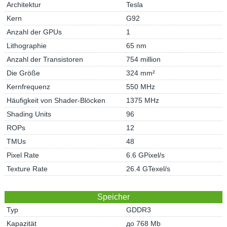
Architektur
Tesla
Kern
G92
Anzahl der GPUs
1
Lithographie
65 nm
Anzahl der Transistoren
754 million
Die Größe
324 mm²
Kernfrequenz
550 MHz
Häufigkeit von Shader-Blöcken
1375 MHz
Shading Units
96
ROPs
12
TMUs
48
Pixel Rate
6.6 GPixel/s
Texture Rate
26.4 GTexel/s
Speicher
Typ
GDDR3
Kapazität
до 768 Mb