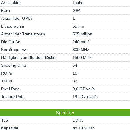
Architektur
Tesla
Kern
G94
Anzahl der GPUs
1
Lithographie
65 nm
Anzahl der Transistoren
505 million
Die Größe
240 mm²
Kernfrequenz
600 MHz
Häufigkeit von Shader-Blöcken
1500 MHz
Shading Units
64
ROPs
16
TMUs
32
Pixel Rate
9,6 GPixel/s
Texture Rate
19.2 GTexel/s
Speicher
Typ
DDR3
Kapazität
до 1024 Mb