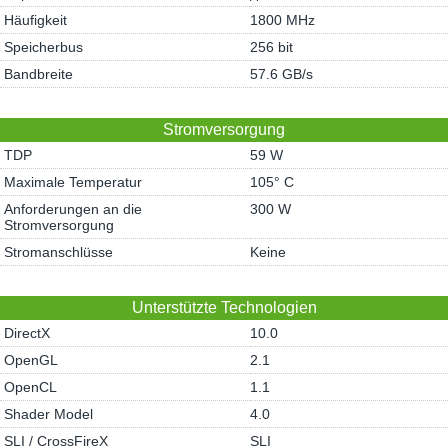
Häufigkeit
1800 MHz
Speicherbus
256 bit
Bandbreite
57.6 GB/s
Stromversorgung
TDP
59 W
Maximale Temperatur
105° C
Anforderungen an die
300 W
Stromversorgung
Stromanschlüsse
Keine
Unterstützte Technologien
DirectX
10.0
OpenGL
2.1
OpenCL
1.1
Shader Model
4.0
SLI / CrossFireX
SLI