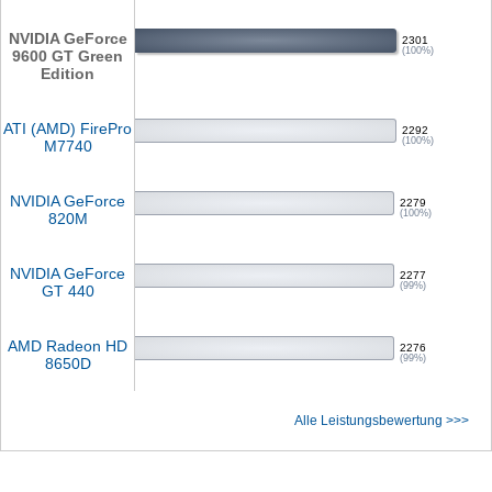
NVIDIA GeForce
2301
(100%)
9600 GT Green
Edition
ATI (AMD) FirePro
2292
(100%)
M7740
NVIDIA GeForce
2279
(100%)
820M
NVIDIA GeForce
2277
(99%)
GT 440
AMD Radeon HD
2276
(99%)
8650D
Alle Leistungsbewertung >>>