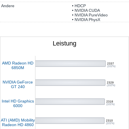
Andere
• HDCP
• NVIDIA CUDA
• NVIDIA PureVideo
• NVIDIA PhysX
Leistung
AMD Radeon HD
2337
(102%)
6850M
NVIDIA GeForce
2329
(102%)
GT 240
Intel HD Graphics
2318
(101%)
6000
ATI (AMD) Mobility
2310
(101%)
Radeon HD 4860