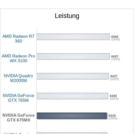
Leistung
AMD Radeon R7
6494
(103%)
360
AMD Radeon Pro
6487
(103%)
WX 3100
NVIDIA Quadro
6437
(102%)
M2000M
NVIDIA GeForce
6390
(102%)
GTX 765M
NVIDIA GeForce
6326
(100%)
GTX 675MX