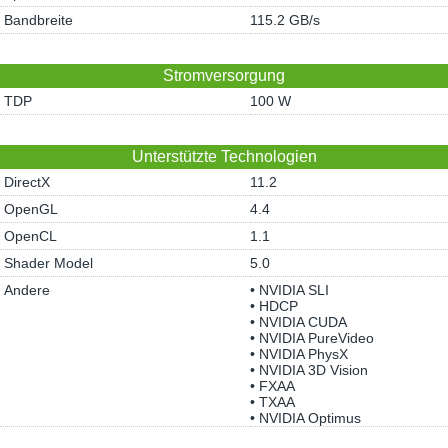
Bandbreite
115.2 GB/s
Stromversorgung
TDP
100 W
Unterstützte Technologien
DirectX
11.2
OpenGL
4.4
OpenCL
1.1
Shader Model
5.0
Andere
• NVIDIA SLI
• HDCP
• NVIDIA CUDA
• NVIDIA PureVideo
• NVIDIA PhysX
• NVIDIA 3D Vision
• FXAA
• TXAA
• NVIDIA Optimus