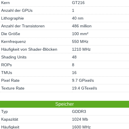
Kern
GT216
Anzahl der GPUs
1
Lithographie
40 nm
Anzahl der Transistoren
486 million
Die Größe
100 mm²
Kernfrequenz
550 MHz
Häufigkeit von Shader-Blöcken
1210 MHz
Shading Units
48
ROPs
8
TMUs
16
Pixel Rate
9.7 GPixel/s
Texture Rate
19.4 GTexel/s
Speicher
Typ
GDDR3
Kapazität
1024 Mb
Häufigkeit
1600 MHz