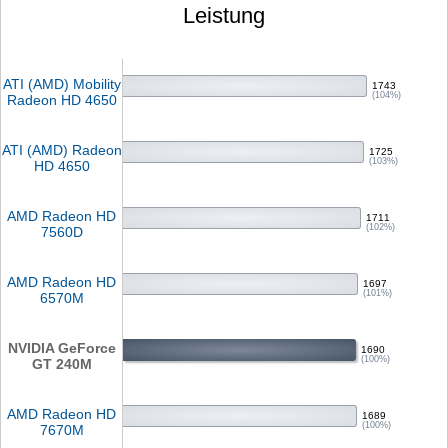
Leistung
ATI (AMD) Mobility
1743
(104%)
Radeon HD 4650
ATI (AMD) Radeon
1725
(103%)
HD 4650
AMD Radeon HD
1711
(102%)
7560D
AMD Radeon HD
1697
(101%)
6570M
NVIDIA GeForce
1690
(100%)
GT 240M
AMD Radeon HD
1689
(100%)
7670M