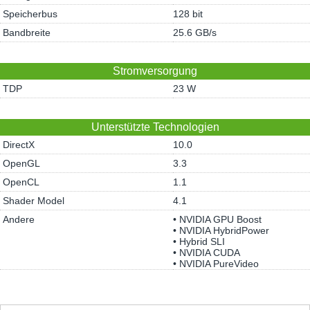
Speicherbus
128 bit
Bandbreite
25.6 GB/s
Stromversorgung
TDP
23 W
Unterstützte Technologien
DirectX
10.0
OpenGL
3.3
OpenCL
1.1
Shader Model
4.1
Andere
• NVIDIA GPU Boost
• NVIDIA HybridPower
• Hybrid SLI
• NVIDIA CUDA
• NVIDIA PureVideo