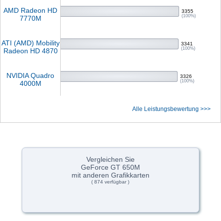
AMD Radeon HD
3355
(100%)
7770M
ATI (AMD) Mobility
3341
(100%)
Radeon HD 4870
NVIDIA Quadro
3326
(100%)
4000M
Alle Leistungsbewertung >>>
Vergleichen Sie
GeForce GT 650M
mit anderen Grafikkarten
( 874 verfügbar )