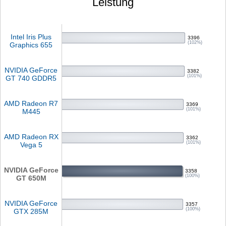
Leistung
Intel Iris Plus
3396
(102%)
Graphics 655
NVIDIA GeForce
3382
(101%)
GT 740 GDDR5
AMD Radeon R7
3369
(101%)
M445
AMD Radeon RX
3362
(101%)
Vega 5
NVIDIA GeForce
3358
(100%)
GT 650M
NVIDIA GeForce
3357
(100%)
GTX 285M