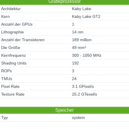
Grafikprozessor
Architektur
Kaby Lake
Kern
Kaby Lake GT2
Anzahl der GPUs
1
Lithographie
14 nm
Anzahl der Transistoren
189 million
Die Größe
49 mm²
Kernfrequenz
300 - 1050 MHz
Shading Units
192
ROPs
3
TMUs
24
Pixel Rate
3.1 GPixel/s
Texture Rate
25.2 GTexel/s
Speicher
Typ
system