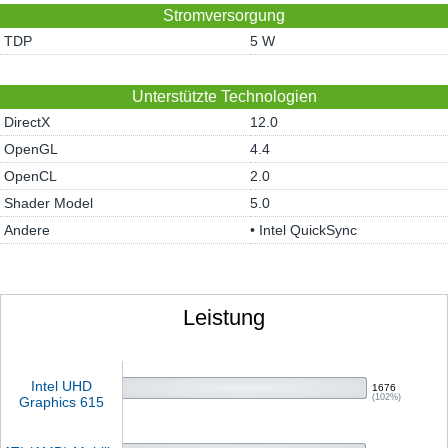
Stromversorgung
TDP
5 W
Unterstützte Technologien
DirectX
12.0
OpenGL
4.4
OpenCL
2.0
Shader Model
5.0
Andere
• Intel QuickSync
Leistung
Intel UHD
1676
(102%)
Graphics 615