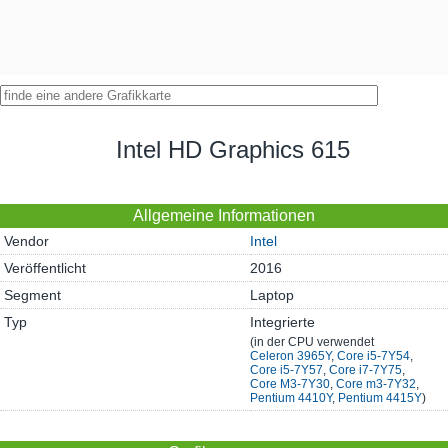
Intel HD Graphics 615
Allgemeine Informationen
Vendor
Intel
Veröffentlicht
2016
Segment
Laptop
Typ
Integrierte
(in der CPU verwendet
Celeron 3965Y
,
Core i5-7Y54
,
Core i5-7Y57
,
Core i7-7Y75
,
Core M3-7Y30
,
Core m3-7Y32
,
Pentium 4410Y
,
Pentium 4415Y
)