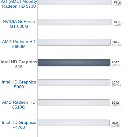
ATI (AMD) Mobility
1673
(102%)
Radeon HD 5730
NVIDIA GeForce
1671
(102%)
GT 630M
AMD Radeon HD
1649
(101%)
6650M
Intel HD Graphics
1647
(100%)
615
Intel HD Graphics
1646
(100%)
5000
AMD Radeon HD
1642
(100%)
8510G
Intel HD Graphics
1636
(100%)
P4700