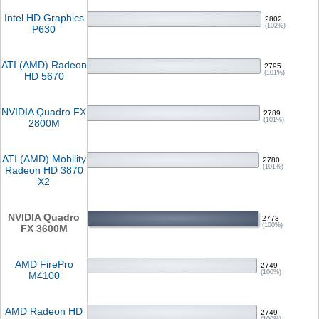
Intel HD Graphics
2802
(102%)
P630
ATI (AMD) Radeon
2795
(101%)
HD 5670
NVIDIA Quadro FX
2789
(101%)
2800M
ATI (AMD) Mobility
2780
(101%)
Radeon HD 3870
X2
NVIDIA Quadro
2773
(100%)
FX 3600M
AMD FirePro
2749
(100%)
M4100
AMD Radeon HD
2749