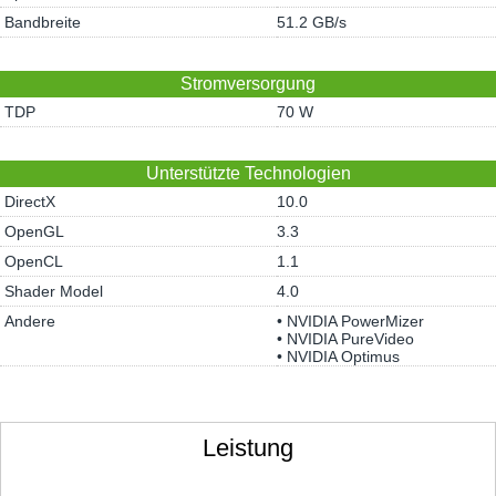
Bandbreite
51.2 GB/s
Stromversorgung
TDP
70 W
Unterstützte Technologien
DirectX
10.0
OpenGL
3.3
OpenCL
1.1
Shader Model
4.0
Andere
• NVIDIA PowerMizer
• NVIDIA PureVideo
• NVIDIA Optimus
Leistung