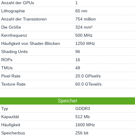
Anzahl der GPUs
1
Lithographie
65 nm
Anzahl der Transistoren
754 million
Die Größe
324 mm²
Kernfrequenz
500 MHz
Häufigkeit von Shader-Blöcken
1250 MHz
Shading Units
96
ROPs
16
TMUs
48
Pixel Rate
20.0 GPixel/s
Texture Rate
60.0 GTexel/s
Speicher
Typ
GDDR3
Kapazität
512 Mb
Häufigkeit
1600 MHz
Speicherbus
256 bit