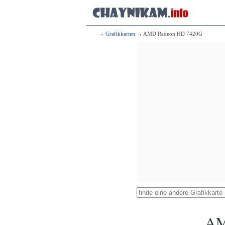
→
Grafikkarten
→ AMD Radeon HD 7420G
AM