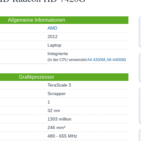
Allgemeine Informationen
AMD
2012
Laptop
Integrierte
(in der CPU verwendet
A4-4300M
,
A6-4400M
)
Grafikprozessor
TeraScale 3
Scrapper
1
32 nm
1303 million
246 mm²
480 - 655 MHz