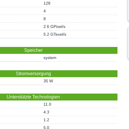
128
4
8
2.6 GPixel/s
5.2 GTexel/s
Speicher
system
Stromversorgung
35 W
Unterstützte Technologien
11.0
4.3
1.2
5.0