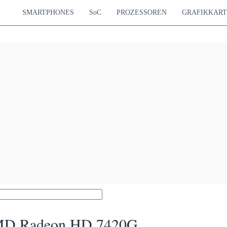
SMARTPHONES
SoC
PROZESSOREN
GRAFIKKAR
D Radeon HD 7420G