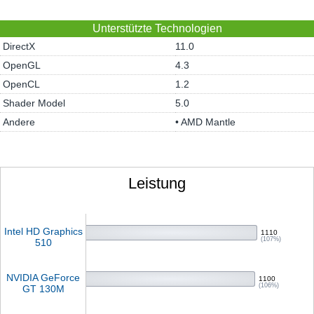
Unterstützte Technologien
DirectX
11.0
OpenGL
4.3
OpenCL
1.2
Shader Model
5.0
Andere
• AMD Mantle
Leistung
Intel HD Graphics
1110
(107%)
510
NVIDIA GeForce
1100
(106%)
GT 130M