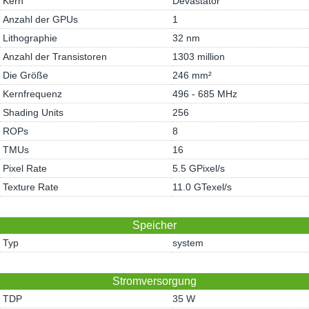
Kern
Devastator
Anzahl der GPUs
1
Lithographie
32 nm
Anzahl der Transistoren
1303 million
Die Größe
246 mm²
Kernfrequenz
496 - 685 MHz
Shading Units
256
ROPs
8
TMUs
16
Pixel Rate
5.5 GPixel/s
Texture Rate
11.0 GTexel/s
Speicher
Typ
system
Stromversorgung
TDP
35 W