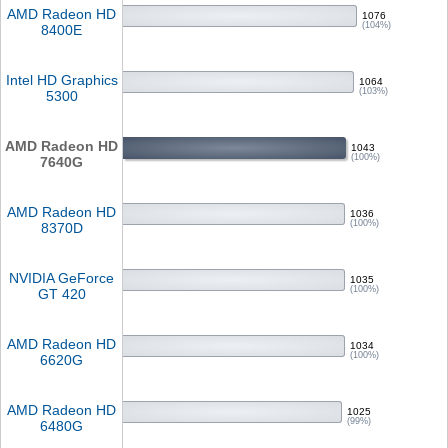
AMD Radeon HD
1076
(104%)
8400E
Intel HD Graphics
1064
(103%)
5300
AMD Radeon HD
1043
(100%)
7640G
AMD Radeon HD
1036
(100%)
8370D
NVIDIA GeForce
1035
(100%)
GT 420
AMD Radeon HD
1034
(100%)
6620G
AMD Radeon HD
1025
(99%)
6480G