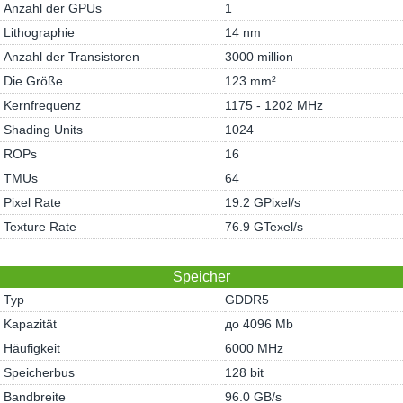
Anzahl der GPUs
1
Lithographie
14 nm
Anzahl der Transistoren
3000 million
Die Größe
123 mm²
Kernfrequenz
1175 - 1202 MHz
Shading Units
1024
ROPs
16
TMUs
64
Pixel Rate
19.2 GPixel/s
Texture Rate
76.9 GTexel/s
Speicher
Typ
GDDR5
Kapazität
до 4096 Mb
Häufigkeit
6000 MHz
Speicherbus
128 bit
Bandbreite
96.0 GB/s