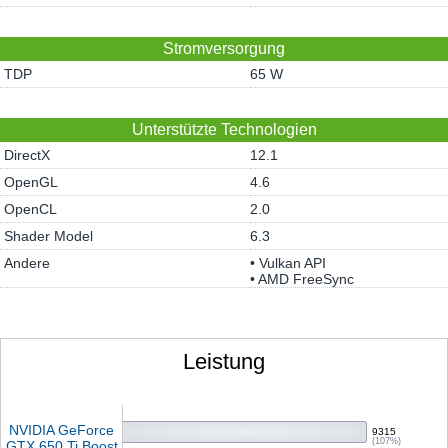
Stromversorgung
TDP
65 W
Unterstützte Technologien
DirectX
12.1
OpenGL
4.6
OpenCL
2.0
Shader Model
6.3
Andere
• Vulkan API
• AMD FreeSync
Leistung
NVIDIA GeForce
9315
(107%)
GTX 650 Ti Boost