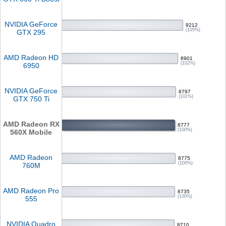
NVIDIA GeForce
9212
(105%)
GTX 295
AMD Radeon HD
8901
(102%)
6950
NVIDIA GeForce
8797
(101%)
GTX 750 Ti
AMD Radeon RX
8777
(100%)
560X Mobile
AMD Radeon
8775
(100%)
760M
AMD Radeon Pro
8735
(100%)
555
NVIDIA Quadro
8710