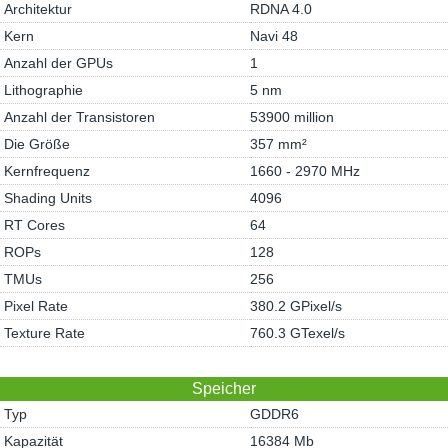
Architektur
RDNA 4.0
Kern
Navi 48
Anzahl der GPUs
1
Lithographie
5 nm
Anzahl der Transistoren
53900 million
Die Größe
357 mm²
Kernfrequenz
1660 - 2970 MHz
Shading Units
4096
RT Cores
64
ROPs
128
TMUs
256
Pixel Rate
380.2 GPixel/s
Texture Rate
760.3 GTexel/s
Speicher
Typ
GDDR6
Kapazität
16384 Mb