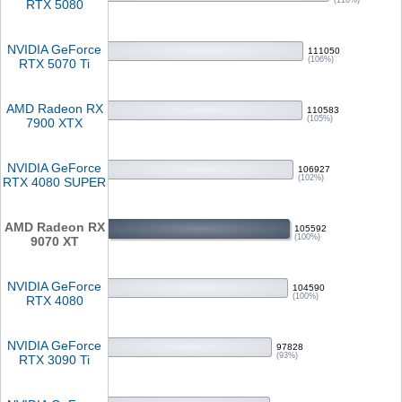
(116%)
RTX 5080
NVIDIA GeForce
111050
(106%)
RTX 5070 Ti
AMD Radeon RX
110583
(105%)
7900 XTX
NVIDIA GeForce
106927
(102%)
RTX 4080 SUPER
AMD Radeon RX
105592
(100%)
9070 XT
NVIDIA GeForce
104590
(100%)
RTX 4080
NVIDIA GeForce
97828
(93%)
RTX 3090 Ti