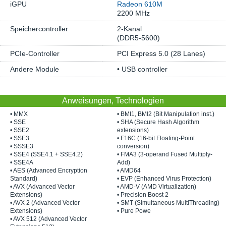
iGPU
Radeon 610M
2200 MHz
Speichercontroller
2-Kanal
(DDR5-5600)
PCIe-Controller
PCI Express 5.0 (28 Lanes)
Andere Module
• USB controller
Anweisungen, Technologien
• MMX
• BMI1, BMI2 (Bit Manipulation inst.)
• SSE
• SHA (Secure Hash Algorithm
• SSE2
extensions)
• SSE3
• F16C (16-bit Floating-Point
• SSSE3
conversion)
• SSE4 (SSE4.1 + SSE4.2)
• FMA3 (3-operand Fused Multiply-
• SSE4A
Add)
• AES (Advanced Encryption
• AMD64
Standard)
• EVP (Enhanced Virus Protection)
• AVX (Advanced Vector
• AMD-V (AMD Virtualization)
Extensions)
• Precision Boost 2
• AVX 2 (Advanced Vector
• SMT (Simultaneous MultiThreading)
Extensions)
• Pure Powe
• AVX 512 (Advanced Vector