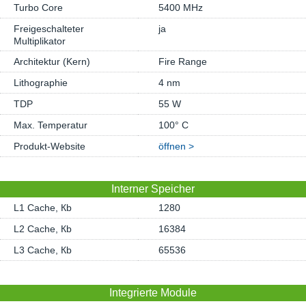
Turbo Core
5400 MHz
Freigeschalteter
ja
Multiplikator
Architektur (Kern)
Fire Range
Lithographie
4 nm
TDP
55 W
Max. Temperatur
100° C
Produkt-Website
öffnen >
Interner Speicher
L1 Cache, Кb
1280
L2 Cache, Кb
16384
L3 Cache, Кb
65536
Integrierte Module