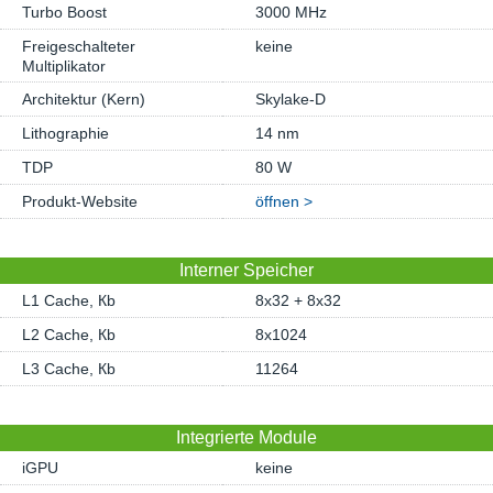
Turbo Boost
3000 MHz
Freigeschalteter
keine
Multiplikator
Architektur (Kern)
Skylake-D
Lithographie
14 nm
TDP
80 W
Produkt-Website
öffnen >
Interner Speicher
L1 Cache, Кb
8x32 + 8x32
L2 Cache, Кb
8x1024
L3 Cache, Кb
11264
Integrierte Module
iGPU
keine