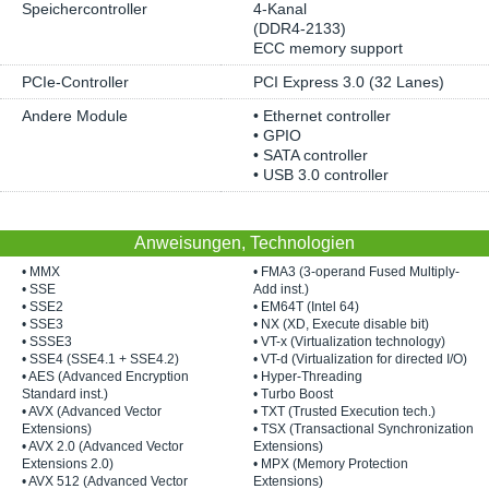
Speichercontroller
4-Kanal
(DDR4-2133)
ECC memory support
PCIe-Controller
PCI Express 3.0 (32 Lanes)
Andere Module
• Ethernet controller
• GPIO
• SATA controller
• USB 3.0 controller
Anweisungen, Technologien
• MMX
• FMA3 (3-operand Fused Multiply-
• SSE
Add inst.)
• SSE2
• EM64T (Intel 64)
• SSE3
• NX (XD, Execute disable bit)
• SSSE3
• VT-x (Virtualization technology)
• SSE4 (SSE4.1 + SSE4.2)
• VT-d (Virtualization for directed I/O)
• AES (Advanced Encryption
• Hyper-Threading
Standard inst.)
• Turbo Boost
• AVX (Advanced Vector
• TXT (Trusted Execution tech.)
Extensions)
• TSX (Transactional Synchronization
• AVX 2.0 (Advanced Vector
Extensions)
Extensions 2.0)
• MPX (Memory Protection
• AVX 512 (Advanced Vector
Extensions)