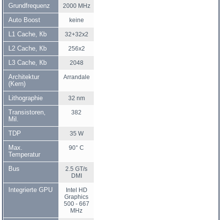
Grundfrequenz
2000 MHz
Auto Boost
keine
L1 Cache, Кb
32+32x2
L2 Cache, Кb
256x2
L3 Cache, Кb
2048
Architektur
Arrandale
(Kern)
Lithographie
32 nm
Transistoren,
382
Mil.
TDP
35 W
Max.
90° C
Temperatur
Bus
2.5 GT/s
DMI
Integrierte GPU
Intel HD
Graphics
500 - 667
MHz