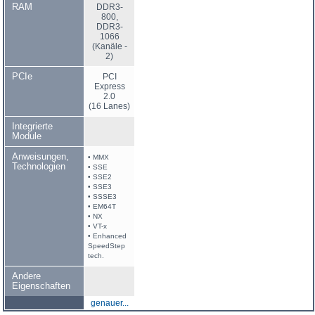
RAM
DDR3-
800,
DDR3-
1066
(Kanäle -
2)
PCIe
PCI
Express
2.0
(16 Lanes)
Integrierte
Module
Anweisungen,
• MMX
Technologien
• SSE
• SSE2
• SSE3
• SSSE3
• EM64T
• NX
• VT-x
• Enhanced
SpeedStep
tech.
Andere
Eigenschaften
genauer...