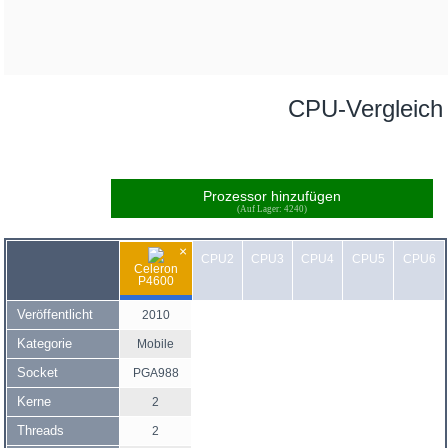
CPU-Vergleich
Prozessor hinzufügen
(Auf Lager: 4240)
×
CPU2
CPU3
CPU4
CPU5
CPU6
Celeron
P4600
Veröffentlicht
2010
Kategorie
Mobile
Socket
PGA988
Kerne
2
Threads
2