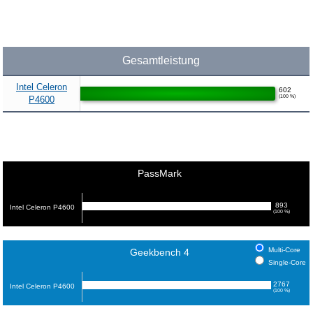
Gesamtleistung
Intel Celeron
602
(100 %)
P4600
PassMark
893
Intel Celeron P4600
(100 %)
Multi-Core
Geekbench 4
Single-Core
2767
Intel Celeron P4600
(100 %)