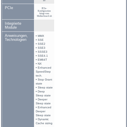
ab
PCIe
PCIe-
Konfiguration
hängt vom
Motherboard ab
Integrierte
Module
Anweisungen,
• MMX
Technologien
• SSE
• SSE2
• SSE3
• SSSE3
• SSE4.1
• EM64T
• NX
• Enhanced
SpeedStep
tech.
• Stop Grant
state
• Sleep state
• Deep
Sleep state
• Deeper
Sleep state
• Enhanced
Deeper
Sleep state
• Dynamic
Cache sizing