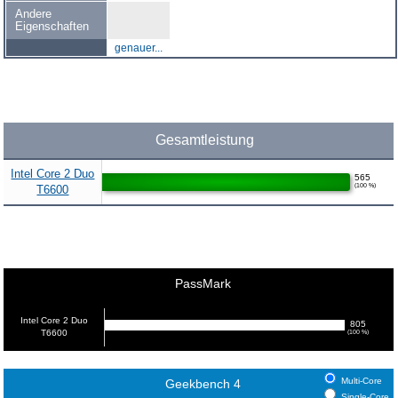
Andere
Eigenschaften
genauer...
Gesamtleistung
Intel Core 2 Duo
565
(100 %)
T6600
PassMark
Intel Core 2 Duo
805
T6600
(100 %)
Multi-Core
Geekbench 4
Single-Core