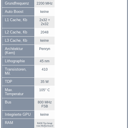
Grundfrequenz
2200 MHz
Auto Boost
keine
L1 Cache, Кb
2x32 +
2x32
L2 Cache, Кb
2048
L3 Cache, Кb
keine
Architektur
Penryn
(Kern)
Lithographie
45 nm
Transistoren,
410
Mil.
TDP
35 W
Max.
105° C
Temperatur
Bus
800 MHz
FSB
Integrierte GPU
keine
RAM
RAM-Typ hängt
vom Motherboard