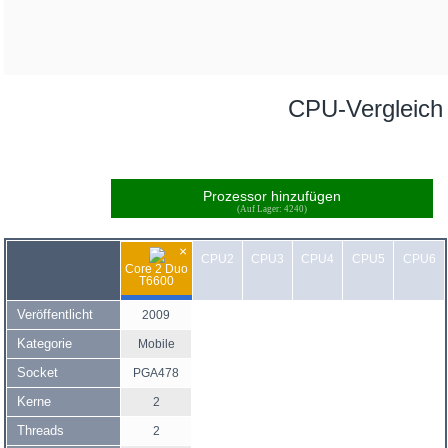
CPU-Vergleich
Prozessor hinzufügen
(Auf Lager: 4240)
×
CPU2
CPU3
CPU4
CPU5
CPU6
Core 2 Duo
T6600
Veröffentlicht
2009
Kategorie
Mobile
Socket
PGA478
Kerne
2
Threads
2