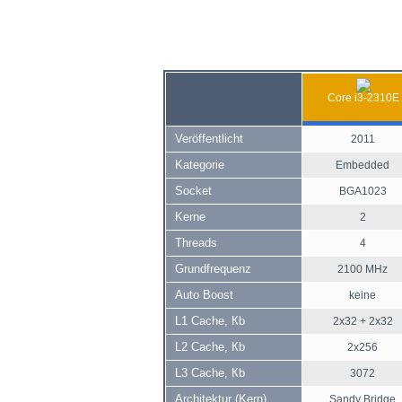
Core i3-2310E
Veröffentlicht
2011
Kategorie
Embedded
Socket
BGA1023
Kerne
2
Threads
4
Grundfrequenz
2100 MHz
Auto Boost
keine
L1 Cache, Кb
2x32 + 2x32
L2 Cache, Кb
2x256
L3 Cache, Кb
3072
Architektur (Kern)
Sandy Bridge