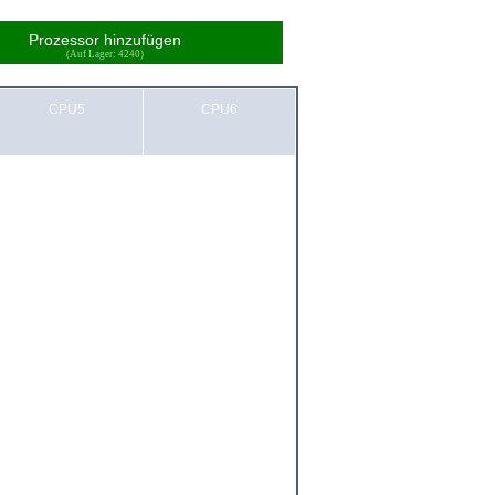
Prozessor hinzufügen
(Auf Lager: 4240)
CPU5
CPU6