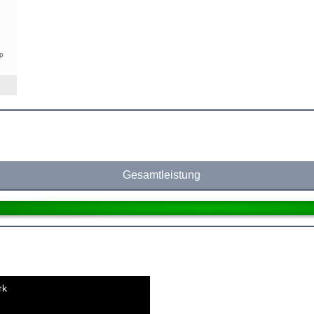
p
Gesamtleistung
rk