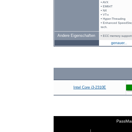
• AVX
• EM64T
• NX
• VT-x
• Hyper-Threading
• Enhanced SpeedSte
tech.
Andere Eigenschaften
• ECC memory support
genauer...
Intel Core i3-2310E
PassMa