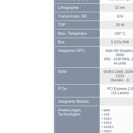
Lithographie
32 nm
Transistoren, Mil.
624
TDP
35 W
Max. Temperatur
100° C
Bus
5 GT/s DMI
Integrierte GPU
Intel HD Graphic
3000
650 - 1100 MHz, 
ex.units
RAM
DDR3-1066, DDR
1333
(Kanäle - 2)
PCIe
PCI Express 2.0
(16 Lanes)
Integrierte Module
Anweisungen,
• MMX
Technologien
• SSE
• SSE2
• SSE3
• SSSE3
• SSE4