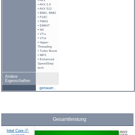
• AVX
• AVX 2.0
• AVX 512
• BMI1, BMI2
• F16C
• FMA3
• EM64T
• NX
• VT-x
• VT-d
• Hyper-
Threading
• Turbo Boost
• MPX
• Enhanced
SpeedStep
tech.
Andere
Eigenschaften
genauer...
Gesamtleistung
Intel Core i7-
6022
(100 %)