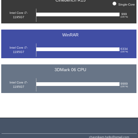
Cinebench R15
Single-Core
Intel Core i7-
999
1195G7
(100 %)
WinRAR
Intel Core i7-
6334
1195G7
(100 %)
3DMark 06 CPU
Intel Core i7-
9989
1195G7
(100 %)
chaynikam.hello@gmail.com