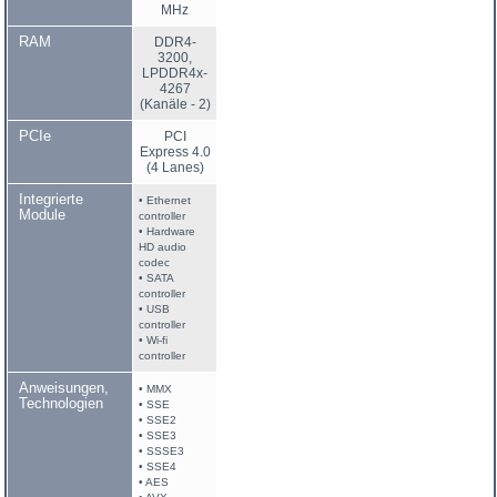
MHz
RAM
DDR4-
3200,
LPDDR4x-
4267
(Kanäle - 2)
PCIe
PCI
Express 4.0
(4 Lanes)
Integrierte
• Ethernet
Module
controller
• Hardware
HD audio
codec
• SATA
controller
• USB
controller
• Wi-fi
controller
Anweisungen,
• MMX
Technologien
• SSE
• SSE2
• SSE3
• SSSE3
• SSE4
• AES