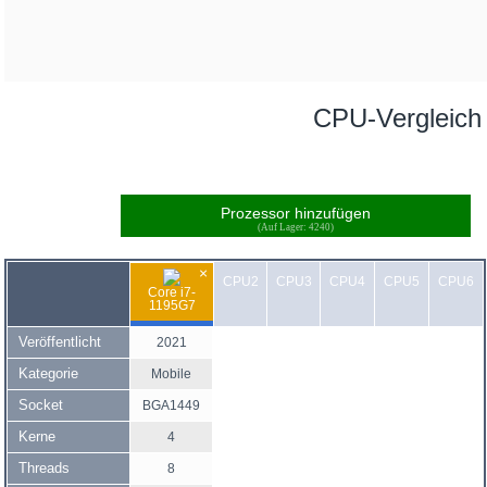
CPU-Vergleich
Prozessor hinzufügen
(Auf Lager: 4240)
×
CPU2
CPU3
CPU4
CPU5
CPU6
Core i7-
1195G7
Veröffentlicht
2021
Kategorie
Mobile
Socket
BGA1449
Kerne
4
Threads
8