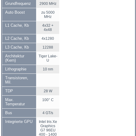
Grundfrequenz
2900 MHz
Auto Boost
zu 5000
MHz
L1 Cache, Кb
4x32 +
4x48
L2 Cache, Кb
4x1280
L3 Cache, Кb
12288
Architektur
Tiger Lake-
(Kern)
U
Lithographie
10 nm
Transistoren,
Mil.
TDP
28 W
Max.
100° C
Temperatur
Bus
4 GT/s
Integrierte GPU
Intel Iris Xe
Graphics
G7 96EU
400 - 1400