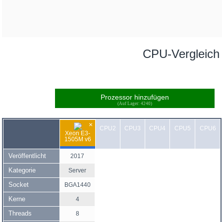
CPU-Vergleich
Prozessor hinzufügen
(Auf Lager: 4240)
×
CPU2
CPU3
CPU4
CPU5
CPU6
Xeon E3-
1505M v6
Veröffentlicht
2017
Kategorie
Server
Socket
BGA1440
Kerne
4
Threads
8