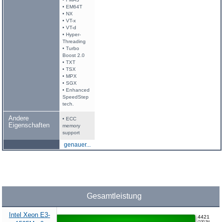
• EM64T
• NX
• VT-x
• VT-d
• Hyper-
Threading
• Turbo
Boost 2.0
• TXT
• TSX
• MPX
• SGX
• Enhanced
SpeedStep
tech.
Andere
• ECC
Eigenschaften
memory
support
genauer...
Gesamtleistung
Intel Xeon E3-
4421
(100 %)