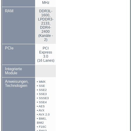
MHz
RAM
DDR3L-
1600,
LPDDR3-
2133,
DDR4-
2400
(Kanäle -
2)
PCIe
PCI
Express
3.0
(16 Lanes)
Integrierte
Module
Anweisungen,
• MMX
Technologien
• SSE
• SSE2
• SSE3
• SSSE3
• SSE4
• AES
• AVX
• AVX 2.0
• BMI1,
BMI2
• F16C
• FMA3