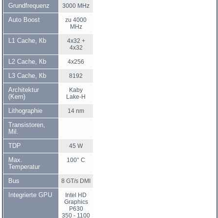
Grundfrequenz
3000 MHz
Auto Boost
zu 4000
MHz
L1 Cache, Кb
4x32 +
4x32
L2 Cache, Кb
4x256
L3 Cache, Кb
8192
Architektur
Kaby
(Kern)
Lake-H
Lithographie
14 nm
Transistoren,
Mil.
TDP
45 W
Max.
100° C
Temperatur
Bus
8 GT/s DMI
Integrierte GPU
Intel HD
Graphics
P630
350 - 1100