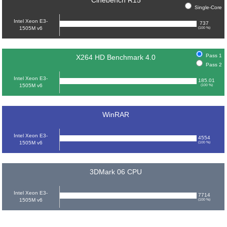
Cinebench R15
Single-Core
Intel Xeon E3-
737
1505M v6
(100 %)
Pass 1
X264 HD Benchmark 4.0
Pass 2
Intel Xeon E3-
185.01
1505M v6
(100 %)
WinRAR
Intel Xeon E3-
4554
1505M v6
(100 %)
3DMark 06 CPU
Intel Xeon E3-
7714
1505M v6
(100 %)