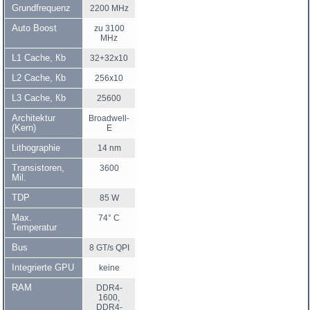
Grundfrequenz
2200 MHz
Auto Boost
zu 3100
MHz
L1 Cache, Кb
32+32x10
L2 Cache, Кb
256x10
L3 Cache, Кb
25600
Architektur
Broadwell-
(Kern)
E
Lithographie
14 nm
Transistoren,
3600
Mil.
TDP
85 W
Max.
74° C
Temperatur
Bus
8 GT/s QPI
Integrierte GPU
keine
RAM
DDR4-
1600,
DDR4-