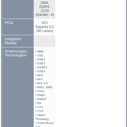
1866,
DDR4-
2133
(Kanäle - 4)
PCIe
PCI
Express 3.0
(40 Lanes)
Integrierte
Module
Anweisungen,
• MMX
Technologien
• SSE
• SSE2
• SSE3
• SSSE3
• SSE4
• AES
• AVX
• AVX 2.0
• BMI1, BMI2
• F16C
• FMA3
• EM64T
• NX
• VT-x
• VT-d
• Hyper-
Threading
• Turbo Boost
2.0