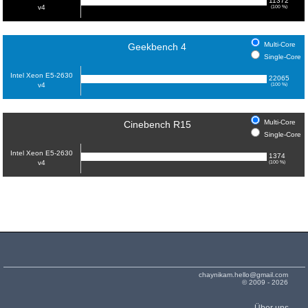
11372
v4
(100 %)
Multi-Core
Geekbench 4
Single-Core
Intel Xeon E5-2630
22065
v4
(100 %)
Multi-Core
Cinebench R15
Single-Core
Intel Xeon E5-2630
1374
v4
(100 %)
chaynikam.hello@gmail.com
© 2009 - 2026