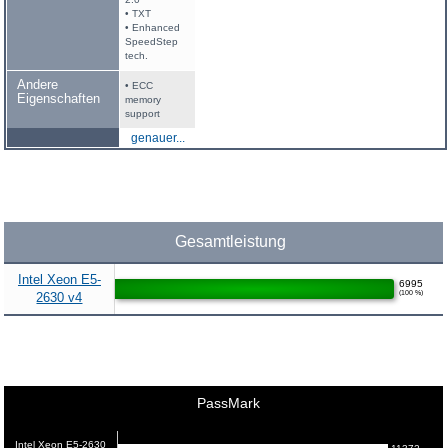
• TXT
• Enhanced
SpeedStep
tech.
Andere
• ECC
Eigenschaften
memory
support
genauer...
Gesamtleistung
Intel Xeon E5-
6995
(100 %)
2630 v4
PassMark
Intel Xeon E5-2630