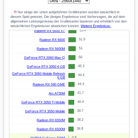
58.2
Radeon RX 6650M
!!!
Nur einige der unten aufgeführten Grafikkarten wurden tatsächlich in
57.5
Radeon RX 7600M
diesem Spiel getestet. Die übrigen Ergebnisse sind Vorhersagen, die auf dem
allgemeinen Leistungsniveau der Grafikkarten basieren und erheblich von den
57.3
GeForce RTX 3060 Mobile
tatsächlichen Ergebnissen abweichen können.
Weitere Ergebnisse.
55.4
Radeon RX 5600 XT
51.5
Radeon RX 6600
51
Radeon RX 5600M
50
GeForce RTX 2060 Max-Q
45.3
GeForce RTX 3050 6 GB
GeForce RTX 3050 Mobile Refresh
44.4
6 GB
44.3
Radeon RX 590 GME
41.7
Arc A730M
40.4
GeForce RTX 3050 Ti Mobile
38.7
GeForce RTX 3050 Mobile
38.2
Radeon RX 6550M
36.8
Radeon RX 6500M
0.9
NVIDIA GeForce 320M