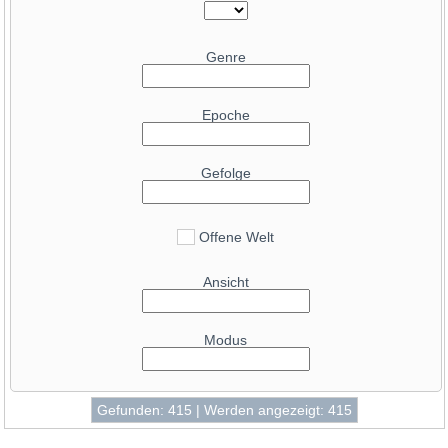
47.2
Radeon RX 6750 XT
43
GeForce RTX 5070
47.1
GeForce RTX 4070 Mobile
42.6
Radeon RX 9070
Genre
47
GeForce RTX 3070 Ti Mobile
40.8
Radeon RX 6950 XT
46.9
GeForce RTX 4060
40.6
GeForce RTX 3080 Ti
Epoche
46.8
Radeon RX 9060 XT 16 GB
40.6
Radeon RX 6900 XT Liquid Cooled
45.8
Radeon Pro W6800
39.4
GeForce RTX 4070 SUPER
Gefolge
45.7
Radeon RX 6850M XT
38.3
GeForce RTX 3080 12GB
45
GeForce RTX 5050
37.8
Radeon RX 9070 GRE
43.4
Offene Welt
Radeon RX 7600 XT
37.2
GeForce RTX 3080
41.5
GeForce RTX 4060 Mobile
Ansicht
37
Radeon RX 7900 GRE
41.5
GeForce RTX 3060 Ti
36.7
GeForce RTX 5080 Mobile
41.3
Radeon RX 7600
Modus
36.5
GeForce RTX 4090 Mobile
39.9
GeForce RTX 3060
35.7
Radeon RX 7800 XT
39.7
Arc A750
35.6
GeForce RTX 4070
39.4
Gefunden: 415 | Werden angezeigt: 415
GeForce RTX 5070 Mobile
34.7
GeForce RTX 3090
38.9
GeForce RTX 3080 Mobile