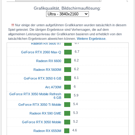
Grafikqualität, Bildschirmauflösung:
7.7
Radeon RX 6600 XT
7.7
GeForce RTX 3060 Mobile
!!!
Nur einige der unten aufgeführten Grafikkarten wurden tatsächlich in diesem
7
Radeon RX 6650M
Spiel getestet. Die übrigen Ergebnisse sind Vorhersagen, die auf dem
allgemeinen Leistungsniveau der Grafikkarten basieren und erheblich von den
6.9
Radeon RX 7600M
tatsächlichen Ergebnissen abweichen können.
Weitere Ergebnisse.
6.7
Radeon RX 5600 XT
6.7
GeForce RTX 2060 Max-Q
6.2
Radeon RX 6600
6.2
Radeon RX 5600M
6.1
GeForce RTX 3050 6 GB
6
Arc A730M
GeForce RTX 3050 Mobile Refresh
5.9
6 GB
5.4
GeForce RTX 3050 Ti Mobile
5.3
Radeon RX 590 GME
5.2
GeForce RTX 3050 Mobile
4.6
Radeon RX 6550M