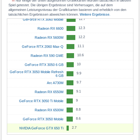
!!!
Nur einige der unten aufgeführten Grafikkarten wurden tatsächlich in diesem
13.2
Radeon RX 5600 XT
Spiel getestet. Die übrigen Ergebnisse sind Vorhersagen, die auf dem
11.8
GeForce RTX 4060
allgemeinen Leistungsniveau der Grafikkarten basieren und erheblich von den
12.9
GeForce RTX 3050
tatsächlichen Ergebnissen abweichen können.
Weitere Ergebnisse.
11.3
GeForce RTX 5050
12.7
GeForce RTX 3060 Mobile
11.3
Radeon RX 7600 XT
12.3
Radeon RX 6600
10.8
Arc A750
12.2
Radeon RX 5600M
10.7
Radeon RX 7600
11.1
GeForce RTX 2060 Max-Q
10.4
GeForce RTX 4060 Mobile
10.6
Radeon RX 590 GME
10.4
GeForce RTX 3060 Ti
10
GeForce RTX 3050 6 GB
10
GeForce RTX 3060
GeForce RTX 3050 Mobile Refresh
9.9
6 GB
10
Arc A580
9.7
Arc A730M
9.9
GeForce RTX 5070 Mobile
9.1
Radeon RX 6550M
9.8
GeForce RTX 3080 Mobile
9
GeForce RTX 3050 Ti Mobile
9.6
Radeon RX 6700 XT
8.8
Radeon RX 6500M
9.6
Radeon RX 6800S
8.6
GeForce RTX 3050 Mobile
9.5
Arc A770
2.7
NVIDIA GeForce GTX 650 Ti
9.2
Radeon RX 6800M