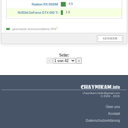
4.5
Radeon RX 6500M
1.6
NVIDIA GeForce GTX 650 Ti
?
- geschätzte durchschnittliche
FPS
Ξ
GENAUER
Ξ
Seite:
‹
›
chaynikam.hello@gmail.com
© 2009 - 2026
Über uns
Kontakt
Datenschutzerklärung