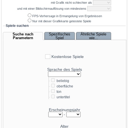
mit Grafik nicht schlechter als
und mit einer Bildschirmauflösung von mindestens
FPS-Vorhersage in Ermangelung von Ergebnissen
Nur mit dieser Grafikkarte getestete Spiele
Spiele suchen
Suche nach
Spezifisches
Ähnliche Spiele
Parametern
Spiel
wie...
Kostenlose Spiele
Sprache des Spiels
-
beliebig
-
oberfläche
-
ton
-
untertitel
Erscheinungsjahr
-
Alter