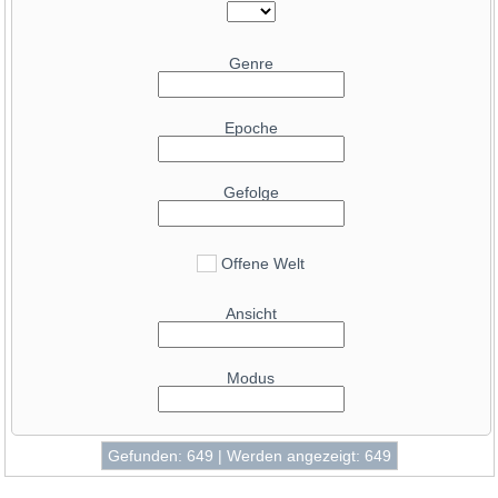
Genre
62.7
GeForce RTX 5090
Epoche
49.5
GeForce RTX 4090
46.5
GeForce RTX 4090 D
Gefolge
42.8
GeForce RTX 5080
39.8
Radeon RX 7900 XTX
39.2
Offene Welt
GeForce RTX 5070 Ti
38
Radeon RX 9070 XT
Ansicht
37.7
GeForce RTX 4080 SUPER
36.9
GeForce RTX 4080
Modus
34.9
Radeon RX 7900 XT
34.5
GeForce RTX 3090 Ti
34.4
Gefunden: 649 | Werden angezeigt: 649
Radeon RX 9070
34.3
GeForce RTX 4070 Ti SUPER