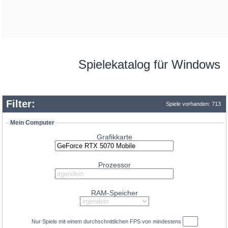
Spielekatalog für Windows
Filter:
Spiele vorhanden: 713
Mein Computer
Grafikkarte
Prozessor
62.7
RAM-Speicher
GeForce RTX 5090
49.5
GeForce RTX 4090
46.5
Nur Spiele mit einem durchschnittlichen
FPS
von mindestens
GeForce RTX 4090 D