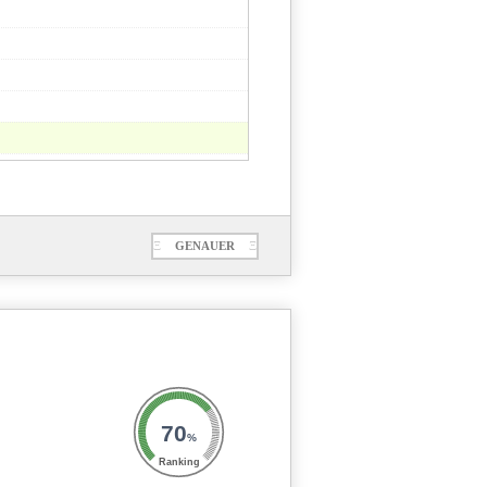
Ξ
GENAUER
Ξ
70
%
Ranking