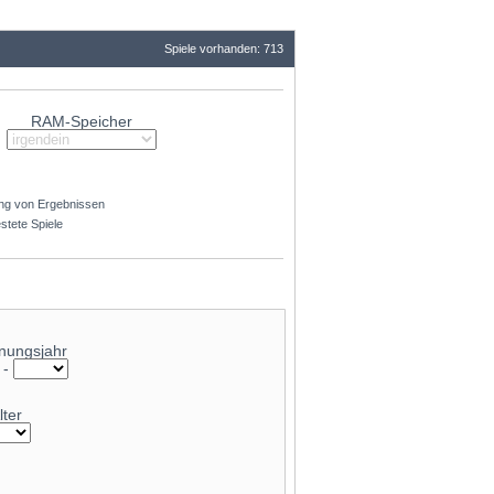
Spiele vorhanden: 713
RAM-Speicher
ng von Ergebnissen
stete Spiele
nungsjahr
-
lter
41.8