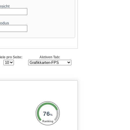
nsicht
odus
iele pro Seite:
Aktiven Tab:
76
%
Ranking