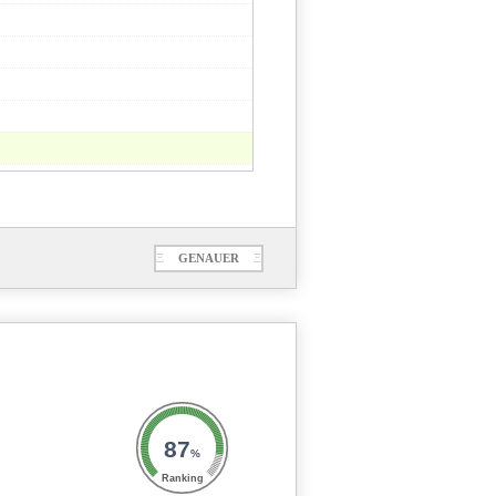
Ξ
GENAUER
Ξ
87
%
Ranking