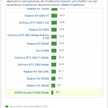
allgemeinen Leistungsniveau der Grafikkarten basieren und erheblich von den
15.3
GeForce RTX 2060 Max-Q
tatsächlichen Ergebnissen abweichen können.
Weitere Ergebnisse.
15.2
Radeon RX 7600M
14.7
Radeon RX 5600 XT
13.8
GeForce RTX 3050 6 GB
13.6
Radeon RX 6600
GeForce RTX 3050 Mobile Refresh
13.6
6 GB
13.5
Radeon RX 5600M
12.5
Arc A730M
12.4
GeForce RTX 3050 Ti Mobile
11.8
GeForce RTX 3050 Mobile
11.7
Radeon RX 590 GME
10.1
Radeon RX 6550M
9.7
Radeon RX 6500M
4.5
NVIDIA Quadro P1000 Mobile
?
- geschätzte durchschnittliche
FPS