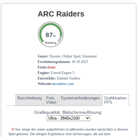
19.6
GeForce RTX 4050 Mobile
ARC Raiders
18.5
GeForce RTX 2080 Super Max-Q
18.4
Radeon RX 7600S
18.3
GeForce RTX 5050 Mobile
87
%
17.9
Radeon RX 6700M
Ranking
17.9
Radeon RX 6700S
Genre:
Shooter, Online Spiel, Abenteuer
17.8
GeForce RTX 3050
Erscheinungsdatum:
30.10.2025
Freies:
keine
17.8
Arc A770M
Engine:
Unreal Engine 5
17.7
Radeon RX 6650 XT
Entwickler:
Embark Studios
Webseite:
arcraiders.com
17.7
Radeon RX 6600M
17.5
GeForce RTX 3060 Mobile
Beschreibung
Foto,
Systemanforderungen
Grafikkarten-
Video
FPS
17.1
Radeon RX 7600M XT
Grafikqualität, Bildschirmauflösung:
16.9
Radeon RX 7700S
16.9
Radeon RX 6600 XT
!!!
Nur einige der unten aufgeführten Grafikkarten wurden tatsächlich in diesem
15.4
Radeon RX 6650M
Spiel getestet. Die übrigen Ergebnisse sind Vorhersagen, die auf dem