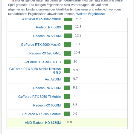
!!!
Nur einige der unten aufgeführten Grafikkarten wurden tatsächlich in diesem
13.2
Radeon RX 5600 XT
Spiel getestet. Die übrigen Ergebnisse sind Vorhersagen, die auf dem
11.8
GeForce RTX 4060
allgemeinen Leistungsniveau der Grafikkarten basieren und erheblich von den
12.9
GeForce RTX 3050
tatsächlichen Ergebnissen abweichen können.
Weitere Ergebnisse.
11.3
GeForce RTX 5050
12.7
GeForce RTX 3060 Mobile
11.3
Radeon RX 7600 XT
12.3
Radeon RX 6600
10.8
Arc A750
12.2
Radeon RX 5600M
10.7
Radeon RX 7600
11.1
GeForce RTX 2060 Max-Q
10.4
GeForce RTX 4060 Mobile
10.6
Radeon RX 590 GME
10.4
GeForce RTX 3060 Ti
10
GeForce RTX 3050 6 GB
10
GeForce RTX 3060
GeForce RTX 3050 Mobile Refresh
9.9
6 GB
10
Arc A580
9.7
Arc A730M
9.9
GeForce RTX 5070 Mobile
9.1
Radeon RX 6550M
9.8
GeForce RTX 3080 Mobile
9
GeForce RTX 3050 Ti Mobile
9.6
Radeon RX 6700 XT
8.8
Radeon RX 6500M
9.6
Radeon RX 6800S
8.6
GeForce RTX 3050 Mobile
9.5
Arc A770
0.8
AMD Radeon HD 6730M
9.2
Radeon RX 6800M