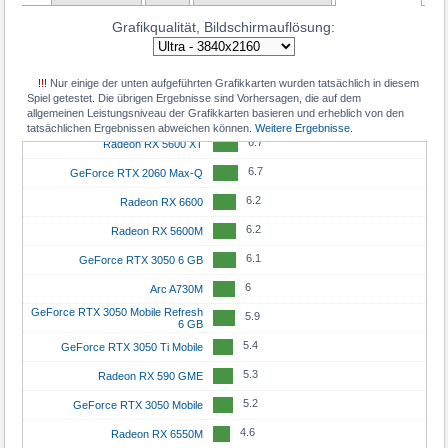
Grafikqualität, Bildschirmauflösung:
7.7
Radeon RX 6600 XT
7.7
GeForce RTX 3060 Mobile
!!!
Nur einige der unten aufgeführten Grafikkarten wurden tatsächlich in diesem
7
Radeon RX 6650M
Spiel getestet. Die übrigen Ergebnisse sind Vorhersagen, die auf dem
allgemeinen Leistungsniveau der Grafikkarten basieren und erheblich von den
6.9
Radeon RX 7600M
tatsächlichen Ergebnissen abweichen können.
Weitere Ergebnisse.
6.7
Radeon RX 5600 XT
6.7
GeForce RTX 2060 Max-Q
6.2
Radeon RX 6600
6.2
Radeon RX 5600M
6.1
GeForce RTX 3050 6 GB
6
Arc A730M
GeForce RTX 3050 Mobile Refresh
5.9
6 GB
5.4
GeForce RTX 3050 Ti Mobile
5.3
Radeon RX 590 GME
5.2
GeForce RTX 3050 Mobile
4.6
Radeon RX 6550M