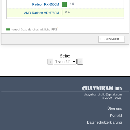
4.5
Radeon RX 6500M
0.4
AMD Radeon HD 6730M
?
- geschätzte durchschnittliche
FPS
Ξ
GENAUER
Ξ
Seite:
‹
›
chaynikam.hello@gmail.com
© 2009 - 2026
Über uns
Kontakt
Datenschutzerklärung