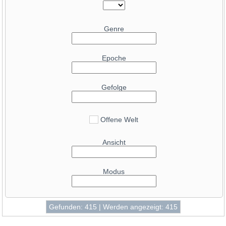
47.2
Radeon RX 6750 XT
43
GeForce RTX 5070
47.1
GeForce RTX 4070 Mobile
42.6
Radeon RX 9070
Genre
47
GeForce RTX 3070 Ti Mobile
40.8
Radeon RX 6950 XT
46.9
GeForce RTX 4060
40.6
GeForce RTX 3080 Ti
Epoche
46.8
Radeon RX 9060 XT 16 GB
40.6
Radeon RX 6900 XT Liquid Cooled
45.8
Radeon Pro W6800
39.4
GeForce RTX 4070 SUPER
Gefolge
45.7
Radeon RX 6850M XT
38.3
GeForce RTX 3080 12GB
45
GeForce RTX 5050
37.8
Radeon RX 9070 GRE
43.4
Offene Welt
Radeon RX 7600 XT
37.2
GeForce RTX 3080
41.5
GeForce RTX 4060 Mobile
Ansicht
37
Radeon RX 7900 GRE
41.5
GeForce RTX 3060 Ti
36.7
GeForce RTX 5080 Mobile
41.3
Radeon RX 7600
Modus
36.5
GeForce RTX 4090 Mobile
39.9
GeForce RTX 3060
35.7
Radeon RX 7800 XT
39.7
Arc A750
35.6
GeForce RTX 4070
39.4
Gefunden: 415 | Werden angezeigt: 415
GeForce RTX 5070 Mobile
34.7
GeForce RTX 3090
38.9
GeForce RTX 3080 Mobile