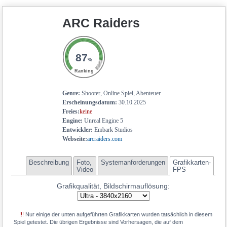
19.6
GeForce RTX 4050 Mobile
ARC Raiders
18.5
GeForce RTX 2080 Super Max-Q
18.4
Radeon RX 7600S
18.3
GeForce RTX 5050 Mobile
87
%
17.9
Radeon RX 6700M
Ranking
17.9
Radeon RX 6700S
Genre:
Shooter, Online Spiel, Abenteuer
17.8
GeForce RTX 3050
Erscheinungsdatum:
30.10.2025
Freies:
keine
17.8
Arc A770M
Engine:
Unreal Engine 5
17.7
Radeon RX 6650 XT
Entwickler:
Embark Studios
Webseite:
arcraiders.com
17.7
Radeon RX 6600M
17.5
GeForce RTX 3060 Mobile
Beschreibung
Foto,
Systemanforderungen
Grafikkarten-
Video
FPS
17.1
Radeon RX 7600M XT
Grafikqualität, Bildschirmauflösung:
16.9
Radeon RX 7700S
16.9
Radeon RX 6600 XT
!!!
Nur einige der unten aufgeführten Grafikkarten wurden tatsächlich in diesem
15.4
Radeon RX 6650M
Spiel getestet. Die übrigen Ergebnisse sind Vorhersagen, die auf dem