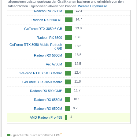
allgemeinen Leistungsniveau der Grafikkarten basieren und erheblich von den
15.3
GeForce RTX 2060 Max-Q
tatsächlichen Ergebnissen abweichen können.
Weitere Ergebnisse.
15.2
Radeon RX 7600M
14.7
Radeon RX 5600 XT
13.8
GeForce RTX 3050 6 GB
13.6
Radeon RX 6600
GeForce RTX 3050 Mobile Refresh
13.6
6 GB
13.5
Radeon RX 5600M
12.5
Arc A730M
12.4
GeForce RTX 3050 Ti Mobile
11.8
GeForce RTX 3050 Mobile
11.7
Radeon RX 590 GME
10.1
Radeon RX 6550M
9.7
Radeon RX 6500M
4
AMD Radeon Pro 455
?
- geschätzte durchschnittliche
FPS