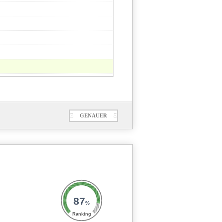
Ξ
GENAUER
Ξ
87
%
Ranking