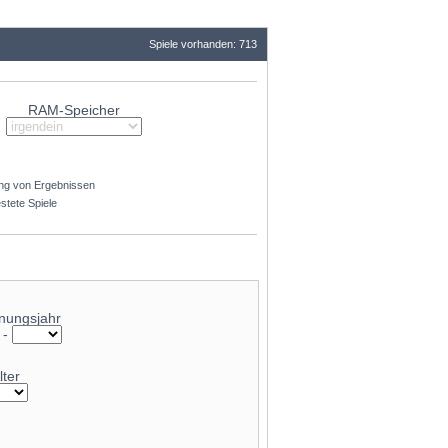
Spiele vorhanden: 713
RAM-Speicher
ng von Ergebnissen
stete Spiele
nungsjahr
-
lter
41.8