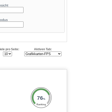
nsicht
odus
iele pro Seite:
Aktiven Tab:
76
%
Ranking