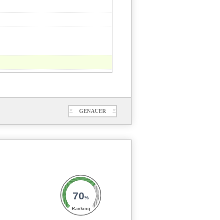
Ξ
GENAUER
Ξ
70
%
Ranking