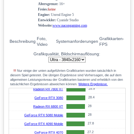
33.1
GeForce RTX 4070 Ti
Altersgrenze:
16+
Freies:
keine
33.1
GeForce RTX 5090 Mobile
Engine:
Unreal Engine 5
33
Radeon RX 6950 XT
Entwickler:
Cyanide Studio
Webseite:
www.nacongaming.com
32.8
Radeon RX 6900 XT Liquid Cooled
32.8
GeForce RTX 5070
Foto,
Grafikkarten-
Beschreibung
Systemanforderungen
Video
FPS
31
GeForce RTX 3080 Ti
Grafikqualität, Bildschirmauflösung:
30.6
Radeon RX 9070 GRE
30.1
GeForce RTX 4070 SUPER
!!!
Nur einige der unten aufgeführten Grafikkarten wurden tatsächlich in
29.9
Radeon RX 7900 GRE
diesem Spiel getestet. Die übrigen Ergebnisse sind Vorhersagen, die auf dem
allgemeinen Leistungsniveau der Grafikkarten basieren und erheblich von den
29.3
GeForce RTX 3080 12GB
tatsächlichen Ergebnissen abweichen können.
Weitere Ergebnisse.
28.9
Radeon RX 7800 XT
28.4
GeForce RTX 3080
28
Radeon RX 6800 XT
28
GeForce RTX 5080 Mobile
27.8
GeForce RTX 4090 Mobile
27.2
GeForce RTX 4070