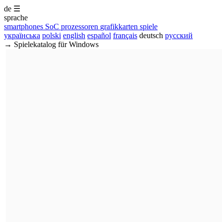
de
☰
sprache
smartphones
SoC
prozessoren
grafikkarten
spiele
українська
polski
english
español
français
deutsch
русский
→ Spielekatalog für Windows