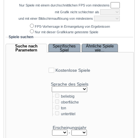
Nur Spiele mit einem durchschnittlichen
FPS
von mindestens
mit Grafik nicht schlechter als
und mit einer Bildschirmauflösung von mindestens
FPS-Vorhersage in Ermangelung von Ergebnissen
Nur mit dieser Grafikkarte getestete Spiele
Spiele suchen
Suche nach
Spezifisches
Ähnliche Spiele
Parametern
Spiel
wie...
Kostenlose Spiele
Sprache des Spiels
-
beliebig
-
oberfläche
-
ton
-
untertitel
Erscheinungsjahr
-