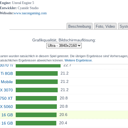
Engine:
Unreal Engine 5
25.8
900 XT
Entwickler:
Cyanide Studio
X 5090
Webseite:
www.nacongaming.com
24.8
 Mobile
41.1
X 4090
24.3
 Mobile
38.6
4090 D
Beschreibung
Foto, Video
Syst
24.1
700 XT
35.6
X 5080
Grafikqualität, Bildschirmauflösung:
24.1
T 8 GB
33.2
00 XTX
24
Ti 16GB
32.5
5070 Ti
karten wurden tatsächlich in diesem Spiel getestet. Die übrigen Ergebnisse sind Vorhersagen
23.7
X 6800
31.7
070 XT
 tatsächlichen Ergebnissen abweichen können.
Weitere Ergebnisse.
22.7
3070 Ti
31.3
 SUPER
21.2
 Ti 8GB
30.6
X 4080
21.2
 Mobile
29.1
900 XT
21.2
X 3070
28.7
X 9070
20.8
750 XT
28.7
3090 Ti
20.8
X 5060
28.5
 SUPER
20.6
 16 GB
27.5
950 XT
20.4
i 16 GB
27.5
4070 Ti