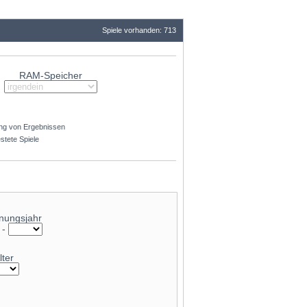
62.7
Spiele vorhanden: 713
RAM-Speicher
ng von Ergebnissen
stete Spiele
nungsjahr
-
lter