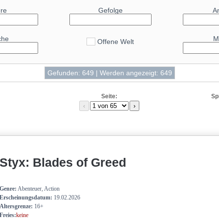
33
950 XT
re
Gefolge
A
32.8
 Cooled
32.8
X 5070
che
M
Offene Welt
31
3080 Ti
30.6
70 GRE
Gefunden: 649 | Werden angezeigt: 649
30.1
 SUPER
29.9
00 GRE
Seite:
Sp
29.3
0 12GB
‹
›
28.9
800 XT
28.4
X 3080
28
800 XT
Styx: Blades of Greed
28
 Mobile
27.8
 Mobile
27.2
X 4070
Genre:
Abenteuer, Action
Erscheinungsdatum:
19.02.2026
26.8
 7900M
Altersgrenze:
16+
Freies:
keine
26.5
X 3090