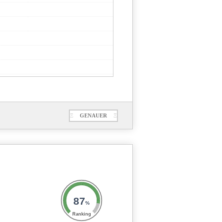
Ξ
GENAUER
Ξ
87
%
Ranking