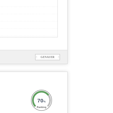
Ξ
GENAUER
Ξ
70
%
Ranking