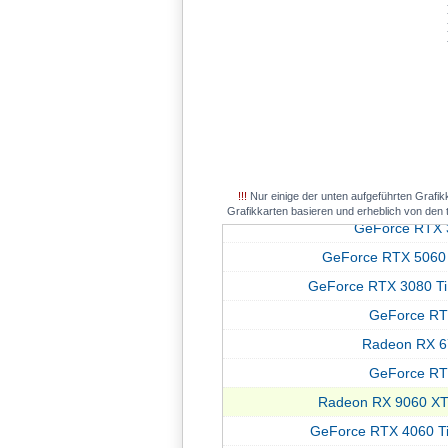
Radeon RX 6
GeForce RT
GeForce RTX 4080
GeForce RT
GeForce RTX 5070 Ti
GeForce RTX 
Radeon RX 7
GeForce RT
Radeon RX 9060 X
Radeon RX 79
GeForce RTX 5060 
GeForce RTX 
!!!
Nur einige der unten aufgeführten Grafik
Radeon R
Radeon RX 9
Grafikkarten basieren und erheblich von den
GeForce RTX 
GeForce RTX 4080
GeForce RTX 5060
GeForce RT
GeForce RTX 3080 Ti
Radeon RX 7
GeForce RT
Radeon R
Radeon RX 6
GeForce RTX 
GeForce RT
GeForce RTX 4070 Ti
Radeon RX 9060 XT
Radeon RX 6
GeForce RTX 4060 T
GeForce RTX 