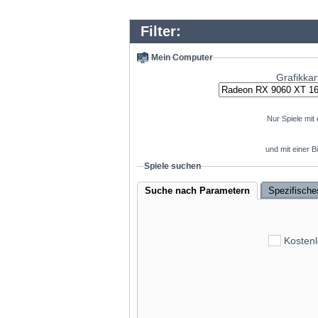
GeForce RT
Filter:
GeForce RT
GeForce RTX 
Mein Computer
Grafikkar
GeForce RT
Radeon RX 79
GeForce RTX 
Nur Spiele mit
Radeon RX 9
und mit einer 
GeForce RTX 4080
Spiele suchen
GeForce RT
Suche nach Parametern
Spezifische
Radeon RX 7
GeForce RTX 
Kostenl
Radeon R
GeForce RTX 4070 Ti
GeForce RTX 
GeForce RTX 5090