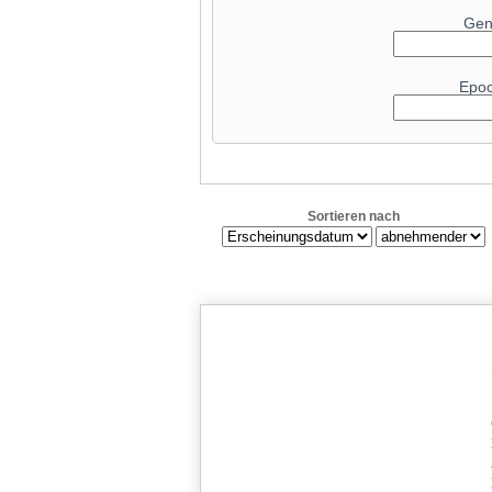
Radeon RX 6
Gen
Radeon RX 6900 XT Liquid
GeForce RT
Epo
GeForce RTX 
Radeon RX 90
GeForce RTX 4070
Radeon RX 79
Sortieren nach
GeForce RTX 308
Radeon RX 7
GeForce RT
Radeon RX 6
GeForce RTX 5080
GeForce RTX 4090
GeForce RT
Radeon RX
GeForce RT