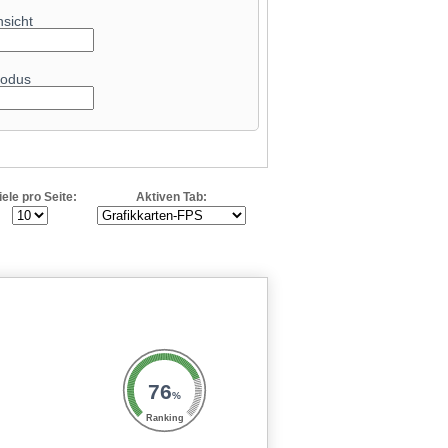
nsicht
odus
iele pro Seite:
Aktiven Tab:
76
%
Ranking