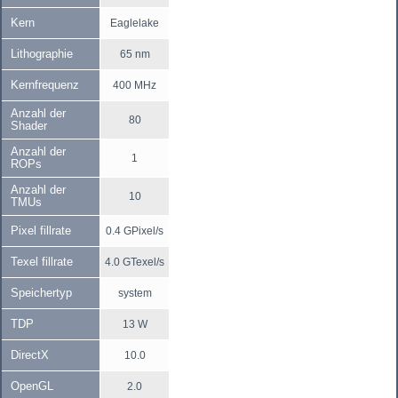
Kern
Eaglelake
Lithographie
65 nm
Kernfrequenz
400 MHz
Anzahl der
80
Shader
Anzahl der
1
ROPs
Anzahl der
10
TMUs
Pixel fillrate
0.4 GPixel/s
Texel fillrate
4.0 GTexel/s
Speichertyp
system
TDP
13 W
DirectX
10.0
OpenGL
2.0