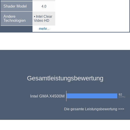
Shader Model
4.0
Andere
• Intel Clear
Technologien
Video HD
mehr...
Gesamtleistungsbewertung
92
Intel GMA X4500M
(
100
%)
Die gesamte Leistungsbewertung >>>