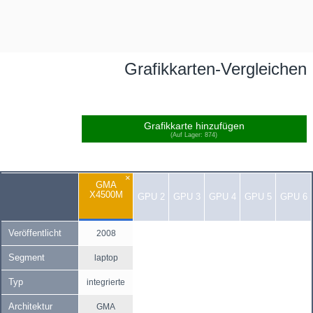
Grafikkarten-Vergleichen
Grafikkarte hinzufügen
(Auf Lager: 874)
×
GMA
X4500M
GPU 2
GPU 3
GPU 4
GPU 5
GPU 6
Veröffentlicht
2008
Segment
laptop
Typ
integrierte
Architektur
GMA