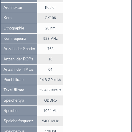
Architektur
Kepler
Kern
GK106
Lithographie
28 nm
Kernfrequenz
928 MHz
Anzahl der Shader
768
Anzahl der ROPs
16
Anzahl der TMUs
64
Pixel fillrate
14.8 GPixel/s
Texel fillrate
59.4 GTexel/s
Speichertyp
GDDR5
Speicher
1024 Mb
Speicherfrequenz
5400 MHz
Speicherbus
128 bit