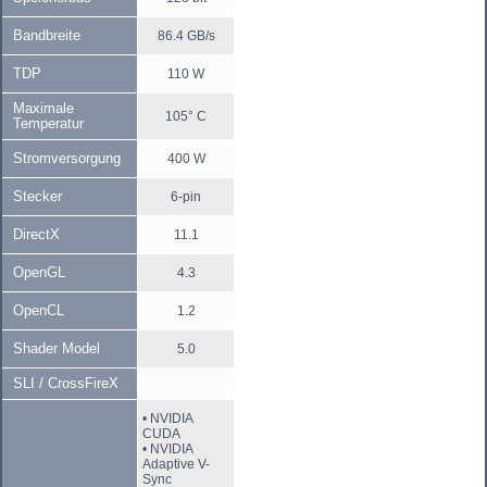
Bandbreite
86.4 GB/s
TDP
110 W
Maximale
105° C
Temperatur
Stromversorgung
400 W
Stecker
6-pin
DirectX
11.1
OpenGL
4.3
OpenCL
1.2
Shader Model
5.0
SLI / CrossFireX
• NVIDIA
CUDA
• NVIDIA
Adaptive V-
Sync