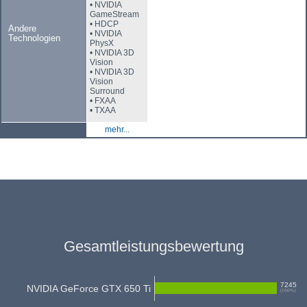
• NVIDIA
GameStream
• HDCP
Andere
• NVIDIA
Technologien
PhysX
• NVIDIA 3D
Vision
• NVIDIA 3D
Vision
Surround
• FXAA
• TXAA
mehr...
Gesamtleistungsbewertung
7245
NVIDIA GeForce GTX 650 Ti
(
100
%)