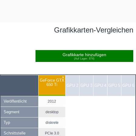
Grafikkarten-Vergleichen
Grafikkarte hinzufügen
(Auf Lager: 874)
×
GeForce GTX
650 Ti
GPU 2
GPU 3
GPU 4
GPU 5
GPU 6
Veröffentlicht
2012
Segment
desktop
Typ
diskrete
Schnittstelle
PCIe 3.0