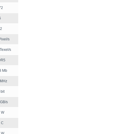
72
6
2
ixel/s
Texel/s
DR5
8 Mb
 MHz
bit
 GB/s
 W
 C
 W