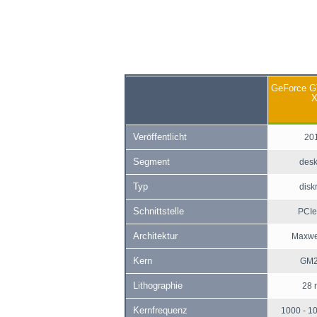
GeForce 
Veröffentlicht
20
Segment
desk
Typ
disk
Schnittstelle
PCIe
Architektur
Maxwel
Kern
GM
Lithographie
28 
Kernfrequenz
1000 - 1