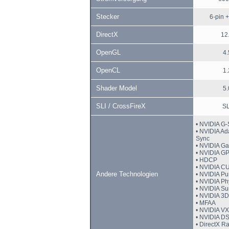
Stecker
6-pin +
DirectX
12
OpenGL
4.
OpenCL
1.
Shader Model
5.
SLI / CrossFireX
SL
• NVIDIA G
• NVIDIA Ad
Sync
• NVIDIA G
• NVIDIA G
• HDCP
• NVIDIA 
Andere Technologien
• NVIDIA P
• NVIDIA P
• NVIDIA S
• NVIDIA 3D
• MFAA
• NVIDIA V
• NVIDIA D
• DirectX R