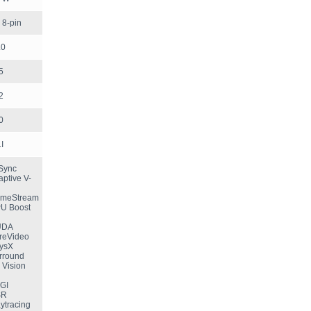
 8-pin
.0
5
2
0
I
-Sync
aptive V-
ameStream
PU Boost
CUDA
ureVideo
hysX
urround
 Vision
XGI
SR
aytracing