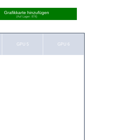
Grafikkarte hinzufügen
(Auf Lager: 874)
GPU 5
GPU 6