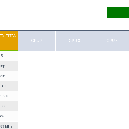
×
GTX TITAN
X
GPU 2
GPU 3
GPU 4
15
top
rete
 3.0
l 2.0
200
nm
089 MHz