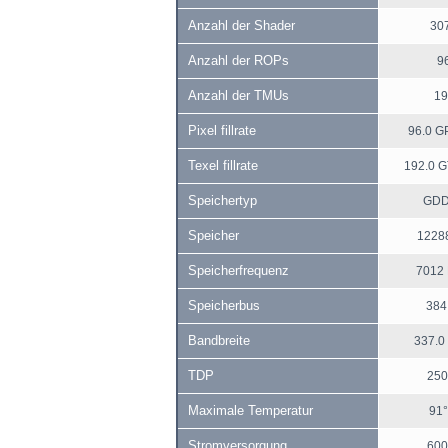
Anzahl der Shader
30
Anzahl der ROPs
9
Anzahl der TMUs
19
Pixel fillrate
96.0 GP
Texel fillrate
192.0 G
Speichertyp
GD
Speicher
1228
Speicherfrequenz
7012
Speicherbus
384 
Bandbreite
337.0
TDP
250
Maximale Temperatur
91°
Stromversorgung
600