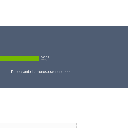
30739
(
100
%)
Die gesamte Leistungsbewertung >>>