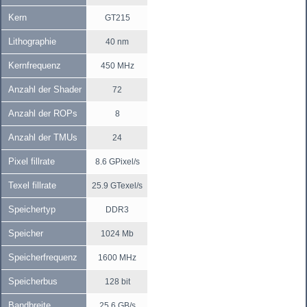
Kern
GT215
Lithographie
40 nm
Kernfrequenz
450 MHz
Anzahl der Shader
72
Anzahl der ROPs
8
Anzahl der TMUs
24
Pixel fillrate
8.6 GPixel/s
Texel fillrate
25.9 GTexel/s
Speichertyp
DDR3
Speicher
1024 Mb
Speicherfrequenz
1600 MHz
Speicherbus
128 bit
Bandbreite
25.6 GB/s