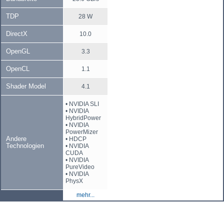
TDP
28 W
DirectX
10.0
OpenGL
3.3
OpenCL
1.1
Shader Model
4.1
• NVIDIA SLI
• NVIDIA
HybridPower
• NVIDIA
PowerMizer
Andere
• HDCP
Technologien
• NVIDIA
CUDA
• NVIDIA
PureVideo
• NVIDIA
PhysX
mehr...