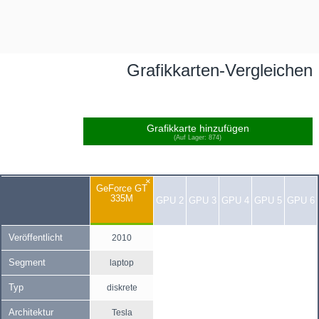
Grafikkarten-Vergleichen
Grafikkarte hinzufügen
(Auf Lager: 874)
×
GeForce GT
335M
GPU 2
GPU 3
GPU 4
GPU 5
GPU 6
Veröffentlicht
2010
Segment
laptop
Typ
diskrete
Architektur
Tesla