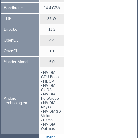
Bandbreite
14.4 GB/s
TDP
33 W
DirectX
11.2
OpenGL
4.4
OpenCL
1.1
Shader Model
5.0
• NVIDIA
GPU Boost
• HDCP
• NVIDIA
CUDA
• NVIDIA
Andere
PureVideo
Technologien
• NVIDIA
PhysX
• NVIDIA 3D
Vision
• FXAA
• NVIDIA
Optimus
mehr...