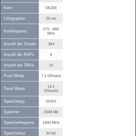
Kern
GK208
Lithographie
28 nm
575 - 889
Kernfrequenz
MHz
Anzahl der Shader
384
Anzahl der ROPs
8
Anzahl der TMUs
16
Pixel fillrate
7.1 GPixel/s
14.2
Texel fillrate
GTexel/s
Speichertyp
DDR3
Speicher
2048 Mb
Speicherfrequenz
1800 MHz
Speicherbus
64 bit