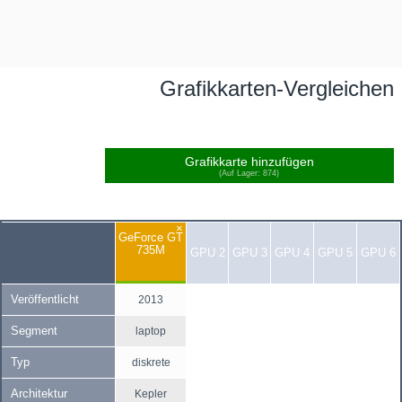
Grafikkarten-Vergleichen
Grafikkarte hinzufügen
(Auf Lager: 874)
×
GeForce GT
735M
GPU 2
GPU 3
GPU 4
GPU 5
GPU 6
Veröffentlicht
2013
Segment
laptop
Typ
diskrete
Architektur
Kepler