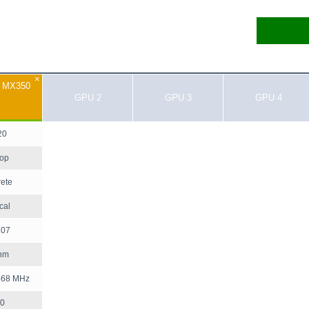
×
e MX350
GPU 2
GPU 3
GPU 4
20
top
rete
cal
107
nm
468 MHz
0