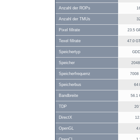
Anzahl der ROPs
1
Anzahl der TMUs
3
Pixel fillrate
23.5 GP
Texel fillrate
47.0 GT
Speichertyp
GD
Speicher
2048
Speicherfrequenz
7008
Speicherbus
64 
Bandbreite
56.1 
TDP
20
DirectX
12
OpenGL
4.
OpenCL
1.