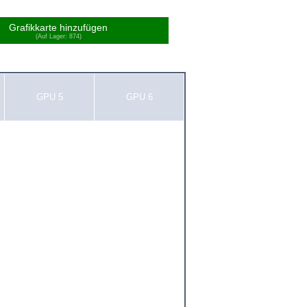
Grafikkarte hinzufügen
(Auf Lager: 874)
GPU 5
GPU 6