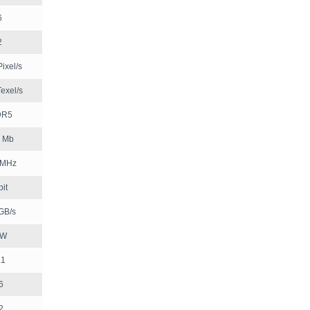
6
2
ixel/s
exel/s
DR5
 Mb
 MHz
bit
GB/s
 W
.1
6
2