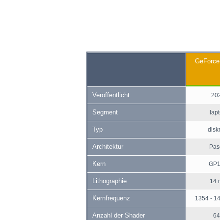
GeForc
Veröffentlicht
20
Segment
lap
Typ
disk
Architektur
Pas
Kern
GP
Lithographie
14 
Kernfrequenz
1354 - 1
Anzahl der Shader
64