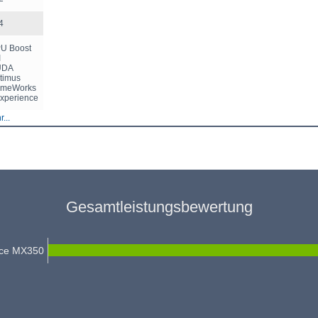
4
PU Boost
I
CUDA
ptimus
ameWorks
Experience
...
Gesamtleistungsbewertung
rce MX350