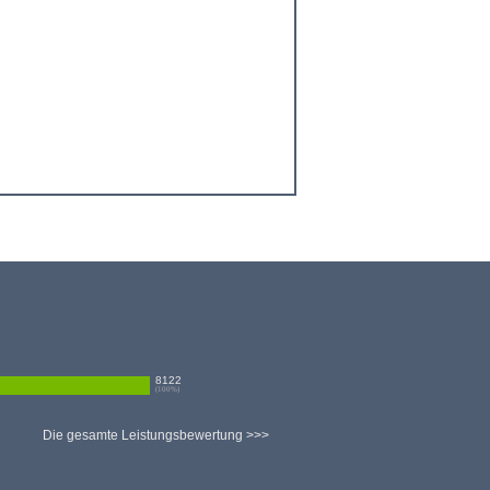
8122
(
100
%)
Die gesamte Leistungsbewertung >>>