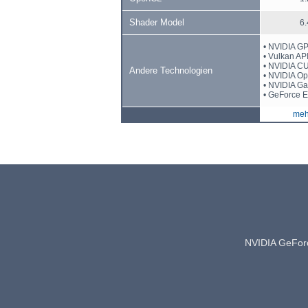
Shader Model
6.
• NVIDIA G
• Vulkan AP
• NVIDIA 
Andere Technologien
• NVIDIA O
• NVIDIA G
• GeForce 
mehr
NVIDIA GeFo