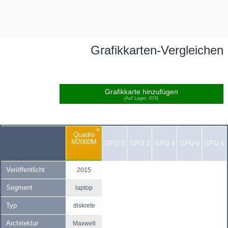
Grafikkarten-Vergleichen
Grafikkarte hinzufügen
(Auf Lager: 874)
×
Quadro
M2000M
GPU 2
GPU 3
GPU 4
GPU 5
GPU 6
Veröffentlicht
2015
Segment
laptop
Typ
diskrete
Architektur
Maxwell