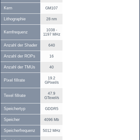
Kern
GM107
Lithographie
28 nm
1038 -
Kernfrequenz
1197 MHz
Anzahl der Shader
640
Anzahl der ROPs
16
Anzahl der TMUs
40
19.2
Pixel fillrate
GPixel/s
47.9
Texel fillrate
GTexel/s
Speichertyp
GDDR5
Speicher
4096 Mb
Speicherfrequenz
5012 MHz