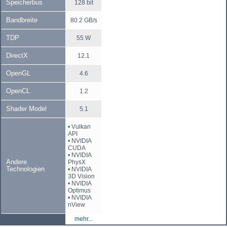
Speicherbus
128 bit
Bandbreite
80.2 GB/s
TDP
55 W
DirectX
12.1
OpenGL
4.6
OpenCL
1.2
Shader Model
5.1
• Vulkan
API
• NVIDIA
CUDA
• NVIDIA
Andere
PhysX
Technologien
• NVIDIA
3D Vision
• NVIDIA
Optimus
• NVIDIA
nView
mehr...