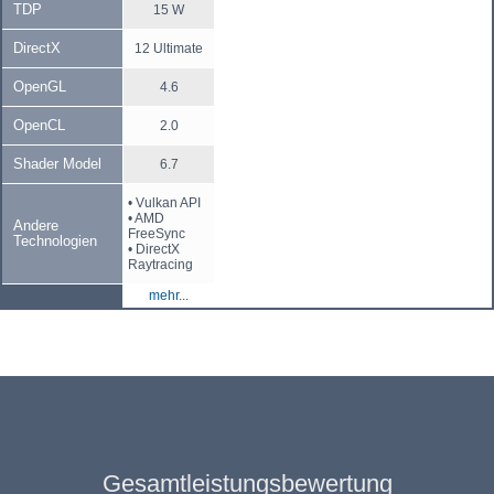
TDP
15 W
DirectX
12 Ultimate
OpenGL
4.6
OpenCL
2.0
Shader Model
6.7
• Vulkan API
• AMD
Andere
FreeSync
Technologien
• DirectX
Raytracing
mehr...
Gesamtleistungsbewertung