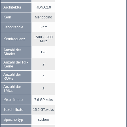
Architektur
RDNA 2.0
Kern
Mendocino
Lithographie
6 nm
1500 - 1900
Kernfrequenz
MHz
Anzahl der
128
Shader
Anzahl der RT-
2
Kerne
Anzahl der
4
ROPs
Anzahl der
8
TMUs
Pixel fillrate
7.6 GPixel/s
Texel fillrate
15.2 GTexel/s
Speichertyp
system