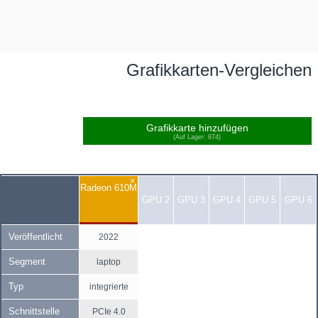
Grafikkarten-Vergleichen
Grafikkarte hinzufügen
(Auf Lager: 874)
×
Radeon 610M
GPU 2
GPU 3
GPU 4
GPU 5
GPU 6
Veröffentlicht
2022
Segment
laptop
Typ
integrierte
Schnittstelle
PCIe 4.0