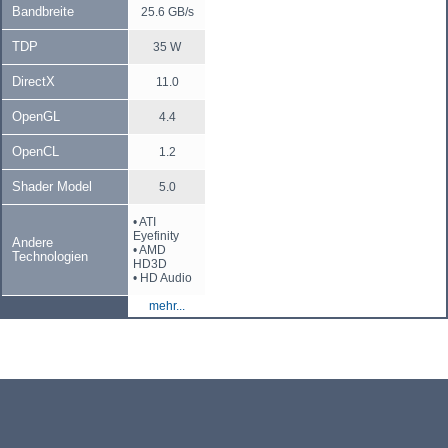
Bandbreite
25.6 GB/s
TDP
35 W
DirectX
11.0
OpenGL
4.4
OpenCL
1.2
Shader Model
5.0
• ATI
Eyefinity
Andere
• AMD
Technologien
HD3D
• HD Audio
mehr...