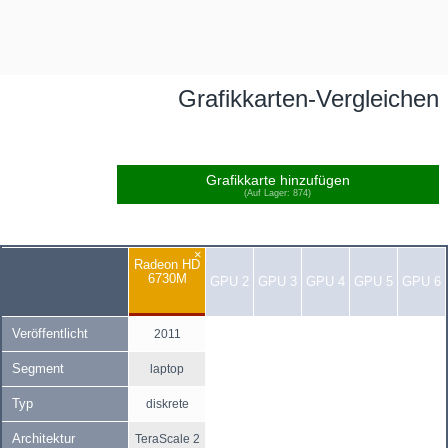
Grafikkarten-Vergleichen
Grafikkarte hinzufügen
(Auf Lager: 874)
×
Radeon HD
6730M
GPU 2
GPU 3
GPU 4
GPU 5
GPU 6
Veröffentlicht
2011
Segment
laptop
Typ
diskrete
Architektur
TeraScale 2