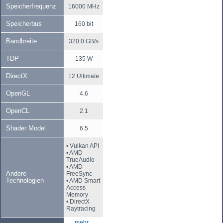
Speicherfrequenz
16000 MHz
Speicherbus
160 bit
Bandbreite
320.0 GB/s
TDP
135 W
DirectX
12 Ultimate
OpenGL
4.6
OpenCL
2.1
Shader Model
6.5
• Vulkan API
• AMD
TrueAudio
• AMD
Andere
FreeSync
Technologien
• AMD Smart
Access
Memory
• DirectX
Raytracing
mehr...