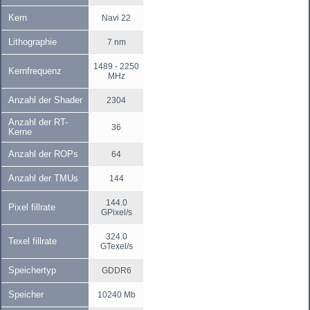
Kern
Navi 22
Lithographie
7 nm
1489 - 2250
Kernfrequenz
MHz
Anzahl der Shader
2304
Anzahl der RT-
36
Kerne
Anzahl der ROPs
64
Anzahl der TMUs
144
144.0
Pixel fillrate
GPixel/s
324.0
Texel fillrate
GTexel/s
Speichertyp
GDDR6
Speicher
10240 Mb