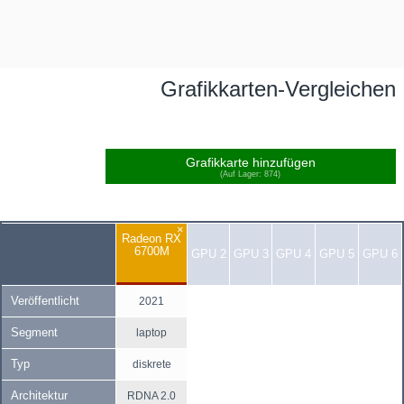
Grafikkarten-Vergleichen
Grafikkarte hinzufügen
(Auf Lager: 874)
×
Radeon RX
6700M
GPU 2
GPU 3
GPU 4
GPU 5
GPU 6
Veröffentlicht
2021
Segment
laptop
Typ
diskrete
Architektur
RDNA 2.0