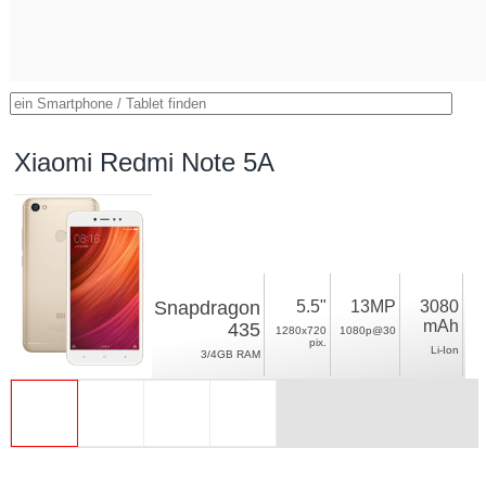
Xiaomi Redmi Note 5A
Snapdragon
5.5"
13MP
3080
mAh
435
1280x720
1080p@30
pix.
Li-Ion
3/4GB RAM