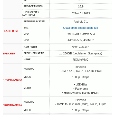
267
PPI
16:9
PROPORTIONEN
HELLIGKEIT /
527nit / 1:1673
KONTRAST
Android 7.1
BETRIEBSSYSTEM
Qualcomm Snapdragon 435
SOC
PLATTFORM
8x1.4GHz Cortex-A53
CPU
Adreno 505, 450MHz
GPU
3/32, 4/64 GB
RAM / ROM
zu 256GB (dedizierten Steckplatz)
SPEICHERKARTE
SPEICHER
ROM eMMC
MEHR
Einzelne
KAMERA
• 13MP, f/2.2, 1/3.1", 1.12µm, PDAF
1080p - 30fps
VIDEO
HAUPTKAMERA
• LED-Blitz
MEHR
• Panorama
• High Dynamic Range (HDR)
Einzelne
KAMERA
• 16MP, f/2.0, 26mm (wide), 1/3.1", 1.0µm
FRONTKAMERA
1080p - 30fps
VIDEO