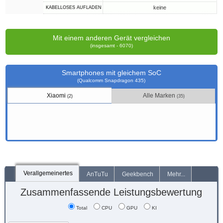
keine
KABELLOSES AUFLADEN
Mit einem anderen Gerät vergleichen
(insgesamt - 6070)
Smartphones mit gleichem SoC
(Qualcomm Snapdragon 435)
Xiaomi
Alle Marken
(2)
(35)
Verallgemeinertes
AnTuTu
Geekbench
Mehr...
Zusammenfassende Leistungsbewertung
Total
CPU
GPU
KI