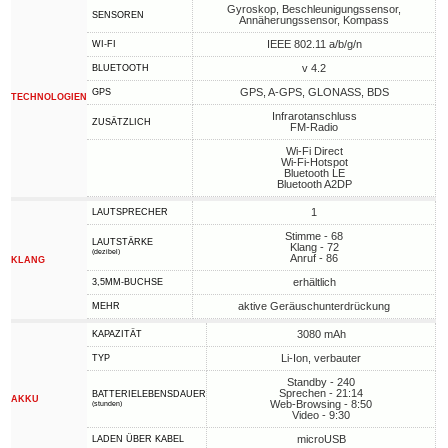
Gyroskop, Beschleunigungssensor,
SENSOREN
Annäherungssensor, Kompass
IEEE 802.11 a/b/g/n
WI-FI
v 4.2
BLUETOOTH
GPS, A-GPS, GLONASS, BDS
GPS
TECHNOLOGIEN
Infrarotanschluss
ZUSÄTZLICH
FM-Radio
Wi-Fi Direct
Wi-Fi-Hotspot
Bluetooth LE
Bluetooth A2DP
1
LAUTSPRECHER
Stimme - 68
LAUTSTÄRKE
Klang - 72
(dezibel)
Anruf - 86
KLANG
erhältlich
3,5MM-BUCHSE
aktive Geräuschunterdrückung
MEHR
3080 mAh
KAPAZITÄT
Li-Ion, verbauter
TYP
Standby - 240
Sprechen - 21:14
BATTERIELEBENSDAUER
AKKU
Web-Browsing - 8:50
(stunden)
Video - 9:30
microUSB
LADEN ÜBER KABEL