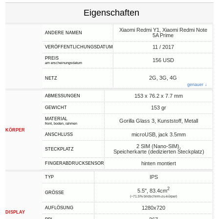
Eigenschaften
Xiaomi Redmi Y1, Xiaomi Redmi Note
ANDERE NAMEN
5A Prime
11 / 2017
VERÖFFENTLICHUNGSDATUM
PREIS
156 USD
am erscheinungsdatum
2G, 3G, 4G
NETZ
genauer ↓
153 x 76.2 x 7.7 mm
ABMESSUNGEN
153 gr
GEWICHT
MATERIAL
Gorilla Glass 3, Kunststoff, Metall
front, boden, rahmen
KÖRPER
microUSB, jack 3.5mm
ANSCHLUSS
2 SIM (Nano-SIM),
STECKPLATZ
Speicherkarte (dedizierten Steckplatz)
hinten montiert
FINGERABDRUCKSENSOR
IPS
TYP
2
5.5", 83.4cm
GRÖSSE
(~71.5% bildschirm-zu-körper)
1280x720
AUFLÖSUNG
DISPLAY