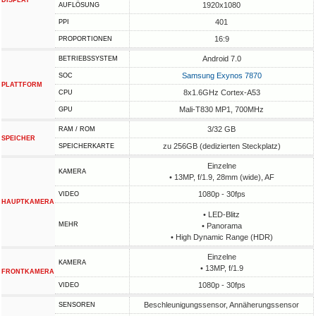
DISPLAY
1920x1080
AUFLÖSUNG
401
PPI
16:9
PROPORTIONEN
Android 7.0
BETRIEBSSYSTEM
Samsung Exynos 7870
SOC
PLATTFORM
8x1.6GHz Cortex-A53
CPU
Mali-T830 MP1, 700MHz
GPU
3/32 GB
RAM / ROM
SPEICHER
zu 256GB (dedizierten Steckplatz)
SPEICHERKARTE
Einzelne
KAMERA
• 13MP, f/1.9, 28mm (wide), AF
1080p - 30fps
VIDEO
HAUPTKAMERA
• LED-Blitz
MEHR
• Panorama
• High Dynamic Range (HDR)
Einzelne
KAMERA
• 13MP, f/1.9
FRONTKAMERA
1080p - 30fps
VIDEO
Beschleunigungssensor, Annäherungssensor
SENSOREN