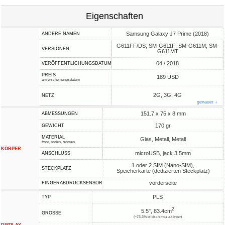
Eigenschaften
Samsung Galaxy J7 Prime (2018)
ANDERE NAMEN
G611FF/DS; SM-G611F; SM-G611M; SM-
VERSIONEN
G611MT
04 / 2018
VERÖFFENTLICHUNGSDATUM
PREIS
189 USD
am erscheinungsdatum
2G, 3G, 4G
NETZ
genauer ↓
151.7 x 75 x 8 mm
ABMESSUNGEN
170 gr
GEWICHT
MATERIAL
Glas, Metall, Metall
front, boden, rahmen
KÖRPER
microUSB, jack 3.5mm
ANSCHLUSS
1 oder 2 SIM (Nano-SIM),
STECKPLATZ
Speicherkarte (dedizierten Steckplatz)
vorderseite
FINGERABDRUCKSENSOR
PLS
TYP
2
5.5", 83.4cm
GRÖSSE
(~73.3% bildschirm-zu-körper)