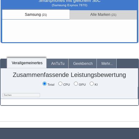
Smartphones mit gleichem SoC
(Samsung Exynos 7870)
Samsung
Alle Marken
(21)
(21)
Verallgemeinertes
AnTuTu
Geekbench
Mehr...
Zusammenfassende Leistungsbewertung
Total
CPU
GPU
KI