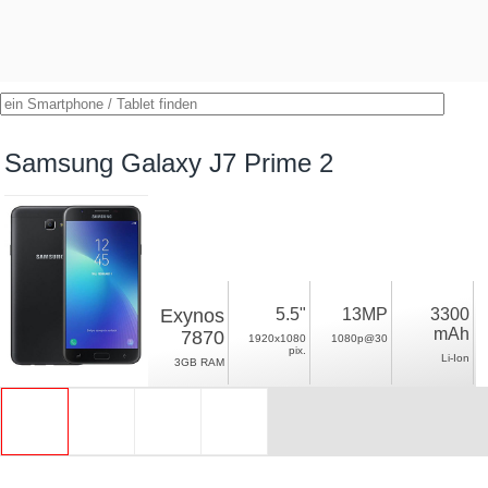
Samsung Galaxy J7 Prime 2
Exynos
5.5"
13MP
3300
mAh
7870
1920x1080
1080p@30
pix.
Li-Ion
3GB RAM