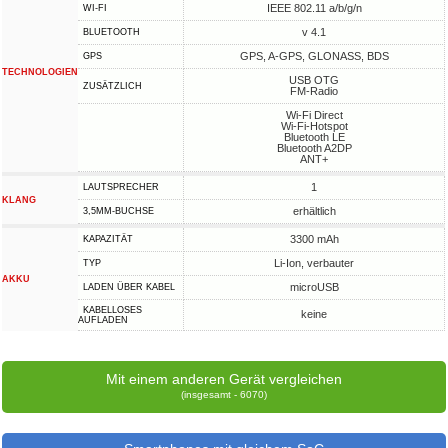
IEEE 802.11 a/b/g/n
WI-FI
v 4.1
BLUETOOTH
GPS, A-GPS, GLONASS, BDS
GPS
TECHNOLOGIEN
USB OTG
ZUSÄTZLICH
FM-Radio
Wi-Fi Direct
Wi-Fi-Hotspot
Bluetooth LE
Bluetooth A2DP
ANT+
1
LAUTSPRECHER
KLANG
erhältlich
3,5MM-BUCHSE
3300 mAh
KAPAZITÄT
Li-Ion, verbauter
TYP
AKKU
microUSB
LADEN ÜBER KABEL
KABELLOSES
keine
AUFLADEN
Mit einem anderen Gerät vergleichen
(insgesamt - 6070)