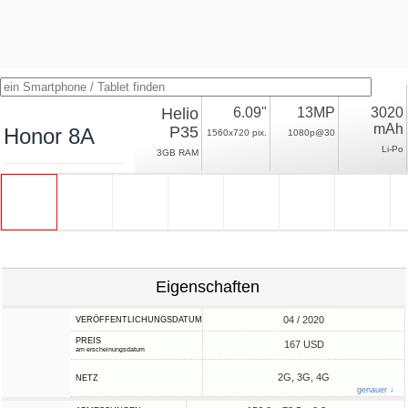
Helio
6.09"
13MP
3020
mAh
P35
Honor 8A
1560x720 pix.
1080p@30
Li-Po
3GB RAM
Eigenschaften
04 / 2020
VERÖFFENTLICHUNGSDATUM
PREIS
167 USD
am erscheinungsdatum
2G, 3G, 4G
NETZ
genauer ↓