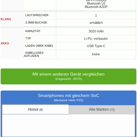
Wi-Fi-Hotspot
Bluetooth LE
Bluetooth A2DP
1
LAUTSPRECHER
KLANG
erhältlich
3,5MM-BUCHSE
3020 mAh
KAPAZITÄT
Li-Po, verbauter
TYP
AKKU
USB Type-C
LADEN ÜBER KABEL
KABELLOSES
keine
AUFLADEN
Mit einem anderen Gerät vergleichen
(insgesamt - 6070)
Smartphones mit gleichem SoC
(Mediatek Helio P35)
Honor
Alle Marken
(6)
(75)