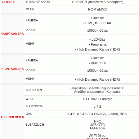
zu 512GB (dedizierten Steckplatz)
SPEICHERKARTE
SPEICHER
ROM eMMC
MEHR
Einzelne
KAMERA
• 13MP, f/1.8, PDAF
1080p - 30fps
VIDEO
HAUPTKAMERA
• LED-Blitz
MEHR
• Panorama
• High Dynamic Range (HDR)
Einzelne
KAMERA
• 8MP, f/2.0
FRONTKAMERA
1080p - 30fps
VIDEO
MEHR
• High Dynamic Range (HDR)
Gyroskop, Beschleunigungssensor,
SENSOREN
Annäherungssensor, Kompass
IEEE 802.11 a/b/g/n
WI-FI
v 4.2
BLUETOOTH
GPS, A-GPS, GLONASS, Galileo, BDS
GPS
TECHNOLOGIEN
NFC
USB OTG
ZUSÄTZLICH
FM-Radio
Wi-Fi Direct