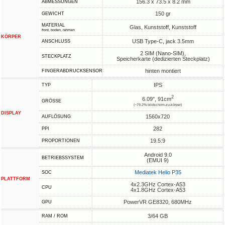
156.3 x 73.5 x 8.2 mm
ABMESSUNGEN
150 gr
GEWICHT
MATERIAL
Glas, Kunststoff, Kunststoff
front, boden, rahmen
KÖRPER
USB Type-C, jack 3.5mm
ANSCHLUSS
2 SIM (Nano-SIM),
STECKPLATZ
Speicherkarte (dedizierten Steckplatz)
hinten montiert
FINGERABDRUCKSENSOR
IPS
TYP
2
6.09", 91cm
GRÖSSE
(~79.2% bildschirm-zu-körper)
DISPLAY
1560x720
AUFLÖSUNG
282
PPI
19.5:9
PROPORTIONEN
Android 9.0
BETRIEBSSYSTEM
(EMUI 9)
Mediatek Helio P35
SOC
PLATTFORM
4x2.3GHz Cortex-A53
CPU
4x1.8GHz Cortex-A53
PowerVR GE8320, 680MHz
GPU
3/64 GB
RAM / ROM