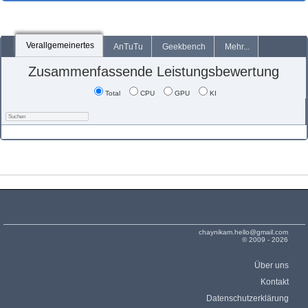
Verallgemeinertes
AnTuTu
Geekbench
Mehr...
Zusammenfassende Leistungsbewertung
Total
CPU
GPU
KI
chaynikam.hello@gmail.com
© 2009 - 2026
Über uns
Kontakt
Datenschutzerklärung