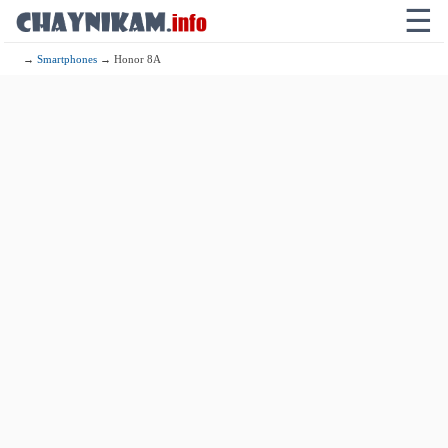
☰
→
Smartphones
→ Honor 8A