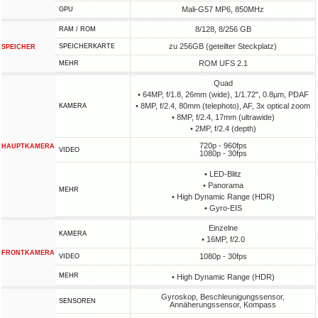
Mali-G57 MP6, 850MHz
GPU
8/128, 8/256 GB
RAM / ROM
zu 256GB (geteilter Steckplatz)
SPEICHERKARTE
SPEICHER
ROM UFS 2.1
MEHR
Quad
• 64MP, f/1.8, 26mm (wide), 1/1.72", 0.8µm, PDAF
• 8MP, f/2.4, 80mm (telephoto), AF, 3x optical zoom
KAMERA
• 8MP, f/2.4, 17mm (ultrawide)
• 2MP, f/2.4 (depth)
720p - 960fps
HAUPTKAMERA
VIDEO
1080p - 30fps
• LED-Blitz
• Panorama
MEHR
• High Dynamic Range (HDR)
• Gyro-EIS
Einzelne
KAMERA
• 16MP, f/2.0
FRONTKAMERA
1080p - 30fps
VIDEO
MEHR
• High Dynamic Range (HDR)
Gyroskop, Beschleunigungssensor,
SENSOREN
Annäherungssensor, Kompass