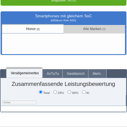
(insgesamt - 6070)
Smartphones mit gleichem SoC
(HiSilicon Kirin 820)
Honor
Alle Marken
(2)
(7)
Verallgemeinertes
AnTuTu
Geekbench
Mehr...
Zusammenfassende Leistungsbewertung
Total
CPU
GPU
KI