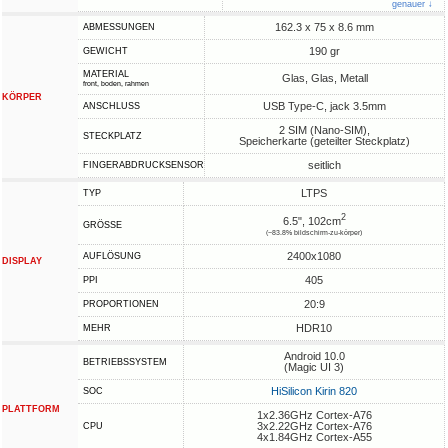
genauer ↓
162.3 x 75 x 8.6 mm
ABMESSUNGEN
190 gr
GEWICHT
MATERIAL
Glas, Glas, Metall
front, boden, rahmen
KÖRPER
USB Type-C, jack 3.5mm
ANSCHLUSS
2 SIM (Nano-SIM),
STECKPLATZ
Speicherkarte (geteilter Steckplatz)
seitlich
FINGERABDRUCKSENSOR
LTPS
TYP
2
6.5", 102cm
GRÖSSE
(~83.8% bildschirm-zu-körper)
2400x1080
AUFLÖSUNG
DISPLAY
405
PPI
20:9
PROPORTIONEN
HDR10
MEHR
Android 10.0
BETRIEBSSYSTEM
(Magic UI 3)
HiSilicon Kirin 820
SOC
PLATTFORM
1x2.36GHz Cortex-A76
3x2.22GHz Cortex-A76
CPU
4x1.84GHz Cortex-A55