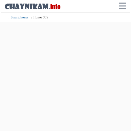
☰
→
Smartphones
→ Honor 30S