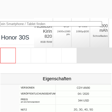
HiSilicon
6.5"
64MP
4000
mAh
Kirin
2400x1080
1080p@30
pix.
820
Honor 30S
Schnellladen
8GB RAM
Eigenschaften
CDY-AN90
VERSIONEN
04 / 2020
VERÖFFENTLICHUNGSDATUM
PREIS
344 USD
am erscheinungsdatum
2G, 3G, 4G, 5G
NETZ