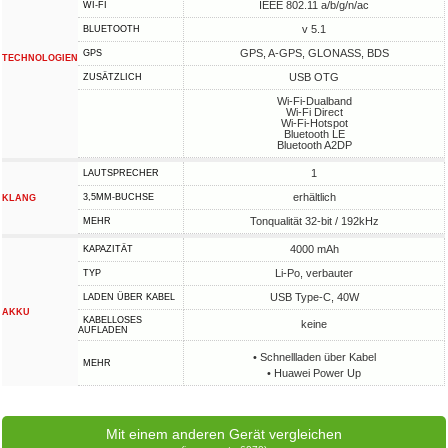
IEEE 802.11 a/b/g/n/ac
WI-FI
v 5.1
BLUETOOTH
GPS, A-GPS, GLONASS, BDS
GPS
TECHNOLOGIEN
USB OTG
ZUSÄTZLICH
Wi-Fi-Dualband
Wi-Fi Direct
Wi-Fi-Hotspot
Bluetooth LE
Bluetooth A2DP
1
LAUTSPRECHER
erhältlich
3,5MM-BUCHSE
KLANG
Tonqualität 32-bit / 192kHz
MEHR
4000 mAh
KAPAZITÄT
Li-Po, verbauter
TYP
USB Type-C, 40W
LADEN ÜBER KABEL
AKKU
KABELLOSES
keine
AUFLADEN
• Schnellladen über Kabel
MEHR
• Huawei Power Up
Mit einem anderen Gerät vergleichen