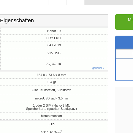
Mi
Eigenschaften
Honor 10i
HRY-LX1T
04 / 2019
M
215 USD
2G, 3G, 4G
genauer ↓
154.8 x 73.6 x 8 mm
164 gr
Glas, Kunststoff, Kunststoff
microUSB, jack 3.5mm
1 oder 2 SIM (Nano-SIM),
Speicherkarte (geteilter Steckplatz)
hinten montiert
LTPS
2
6.21", 94.7cm