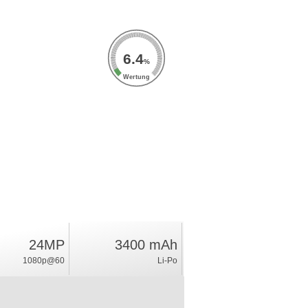
6.4
%
Wertung
24MP
3400 mAh
1080p@60
Li-Po