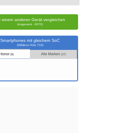
t einem anderen Gerät vergleichen
(insgesamt - 6070)
Smartphones mit gleichem SoC
(HiSilicon Kirin 710)
Honor
Alle Marken
(9)
(27)