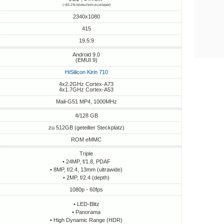
(~83.1% bildschirm-zu-körper)
2340x1080
415
19.5:9
Android 9.0
(EMUI 9)
HiSilicon Kirin 710
4x2.2GHz Cortex-A73
4x1.7GHz Cortex-A53
Mali-G51 MP4, 1000MHz
4/128 GB
zu 512GB (geteilter Steckplatz)
ROM eMMC
Triple
• 24MP, f/1.8, PDAF
• 8MP, f/2.4, 13mm (ultrawide)
• 2MP, f/2.4 (depth)
1080p - 60fps
• LED-Blitz
• Panorama
• High Dynamic Range (HDR)