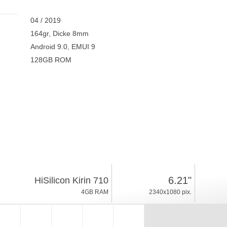
04 / 2019
164gr, Dicke 8mm
Android 9.0, EMUI 9
128GB ROM
6.21"
HiSilicon Kirin 710
4GB RAM
2340x1080 pix.