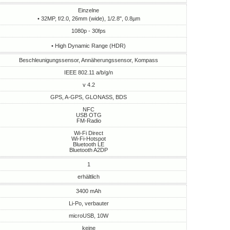
Einzelne
• 32MP, f/2.0, 26mm (wide), 1/2.8", 0.8µm
1080p - 30fps
• High Dynamic Range (HDR)
Beschleunigungssensor, Annäherungssensor, Kompass
IEEE 802.11 a/b/g/n
v 4.2
GPS, A-GPS, GLONASS, BDS
NFC
USB OTG
FM-Radio
Wi-Fi Direct
Wi-Fi-Hotspot
Bluetooth LE
Bluetooth A2DP
1
erhältlich
3400 mAh
Li-Po, verbauter
microUSB, 10W
keine