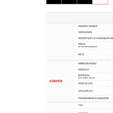
ANDERE NAMEN
VERSIONEN
VERÖFFENTLICHUNGSDATU
PREIS
am erscheinungsdatum
NETZ
ABMESSUNGEN
GEWICHT
MATERIAL
front, boden, rahmen
KÖRPER
ANSCHLUSS
STECKPLATZ
FINGERABDRUCKSENSOR
TYP